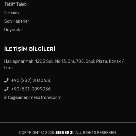
Teklif Talebi
İletişim
Son Haberler
Duyurular
İLETIŞIM BILGILERI
Halkapınar Mah. 1203 Sok. No:13, Ofis:705, Onuk Plaza, Konak /
Izmir
+90 (232) 2030650
+90 (531) 0899036
info@sienerjimekatronik.com
COPYRIGHT © 2025
SIENERJI
. ALL RIGHTS RESERVED.