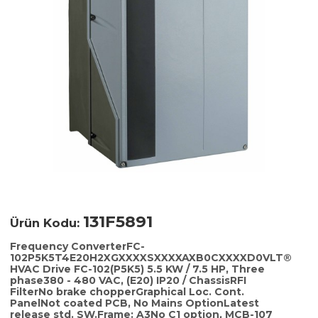
131F5891
Ürün Kodu:
Frequency ConverterFC-
102P5K5T4E20H2XGXXXXSXXXXAXB0CXXXXD0VLT®
HVAC Drive FC-102(P5K5) 5.5 KW / 7.5 HP, Three
phase380 - 480 VAC, (E20) IP20 / ChassisRFI
FilterNo brake chopperGraphical Loc. Cont.
PanelNot coated PCB, No Mains OptionLatest
release std. SW.Frame: A3No C1 option, MCB-107