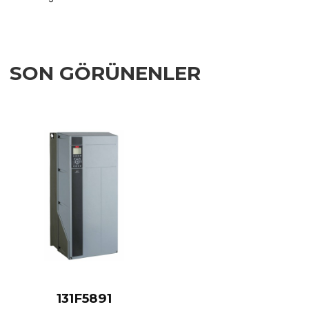
SON GÖRÜNENLER
Add to Wishlist
Add to Compare
Quick View
131F5891