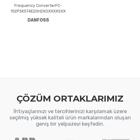
Frequency ConverterFC-
102P5K5T4E20H2XGXXXXSXX
XXAXB0CXXXXD0VLT® HVAC
DANFOSS
Drive FC-102(P5K5) 5.5 KW /
7.5 HP, Three phase380 -
480 VAC, (E20) IP20 /
ChassisRFI FilterNo brake
chopperGraphical Loc. Cont.
PanelNot coated PCB, No
Mains OptionLatest release
std. SW.Frame: A3No C1
option, MCB-107 24V DC
backup
ÇÖZÜM ORTAKLARIMIZ
İhtiyaçlarınızı ve tercihlerinizi karşılamak üzere
seçilmiş yüksek kaliteli ürün markalarından oluşan
geniş bir yelpazeyi keşfedin.