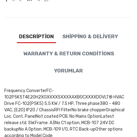
DESCRIPTION
SHIPPING & DELIVERY
WARRANTY & RETURN CONDITIONS
YORUMLAR
Frequency ConverterFC-
102P5K5T4E20H2XGXXXXSXXXXAXB0CXXXXD0VLT® HVAC
Drive FC-102(P5K5) 5.5 KW / 7.5 HP, Three phase380 - 480
VAC, (E20) IP20 / ChassisRFI FilterNo brake chopperGraphical
Loc. Cont. PanelNot coated PCB, No Mains OptionLatest
release std. SW.Frame: A3No C1 option, MCB-107 24V DC
backupNo A Option, MCB-109 I/O, RTC Back-upOther options
according to Model Code