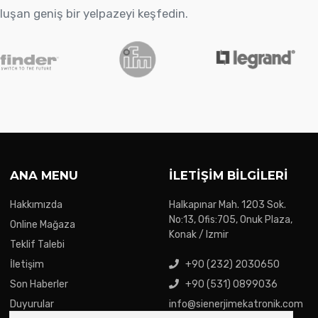
oluşan geniş bir yelpazeyi keşfedin.
ANA MENU
İLETIŞIM BILGILERI
Hakkımızda
Halkapınar Mah. 1203 Sok.
No:13, Ofis:705, Onuk Plaza,
Online Mağaza
Konak / Izmir
Teklif Talebi
İletişim
+90 (232) 2030650
Son Haberler
+90 (531) 0899036
Duyurular
info@sienerjimekatronik.com