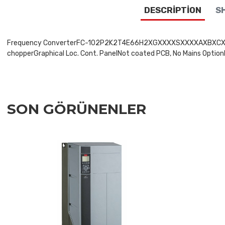
DESCRIPTION
SH
Frequency ConverterFC-102P2K2T4E66H2XGXXXXSXXXXAXBXCXXXXDXV
chopperGraphical Loc. Cont. PanelNot coated PCB, No Mains OptionL
SON GÖRÜNENLER
Add to Wishlist
Add to Compare
Quick View