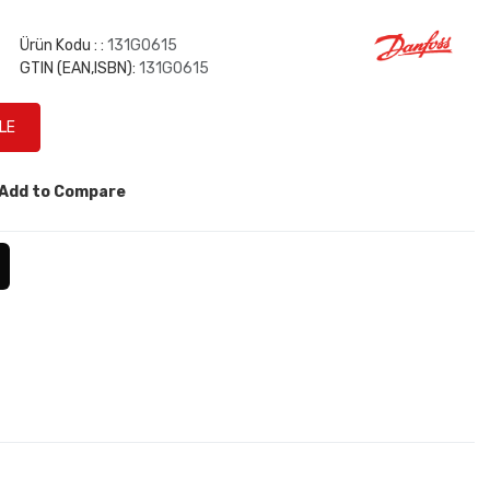
Ürün Kodu : :
131G0615
GTIN (EAN,ISBN):
131G0615
Add to Compare