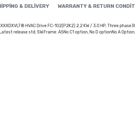
IPPING & DELIVERY
WARRANTY & RETURN CONDIT
LT® HVAC Drive FC-102(P2K2) 2.2 KW / 3.0 HP, Three phase380 - 
atest release std. SW.Frame: A5No C1 option, No D optionNo A Option