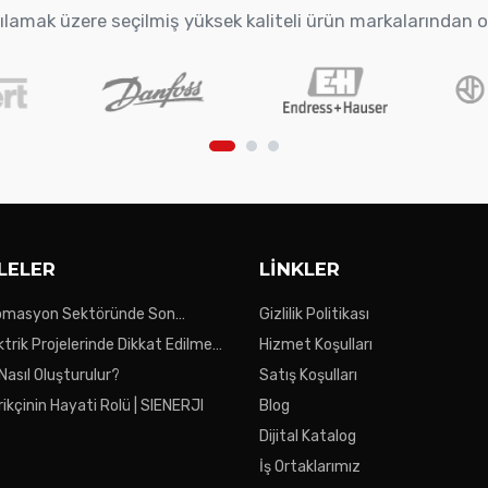
arşılamak üzere seçilmiş yüksek kaliteli ürün markalarından 
LELER
LINKLER
tomasyon Sektöründe Son
Gizlilik Politikası
ktrik Projelerinde Dikkat Edilmesi
Hizmet Koşulları
ar
 Nasıl Oluşturulur?
Satış Koşulları
ikçinin Hayati Rolü | SIENERJI
Blog
Dijital Katalog
İş Ortaklarımız