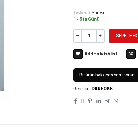
Teslimat Süresi
1 - 5 İş Günü
Miktar
-
+
Add to Wishlist
Bu ürün hakkında soru sorun
Geri dön:
DANFOSS