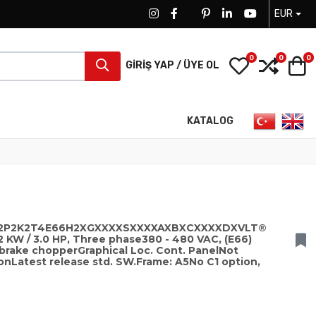
EUR
FACEBOOK SOCIAL LINK
FACEBOOK SOCIAL LINK
TWITTER SOCIAL LINK
PINTEREST SOCIAL LINK
LINKEDIN SOCIAL LIN
YOUTUBE SOCI
0
0
0
My Wishlist
Compa
S
GIRIŞ YAP / ÜYE OL
Dilinizi seçin
KATALOG
102P2K2T4E66H2XGXXXXSXXXXAXBXCXXXXDXVLT®
2 KW / 3.0 HP, Three phase380 - 480 VAC, (E66)
 brake chopperGraphical Loc. Cont. PanelNot
nLatest release std. SW.Frame: A5No C1 option,