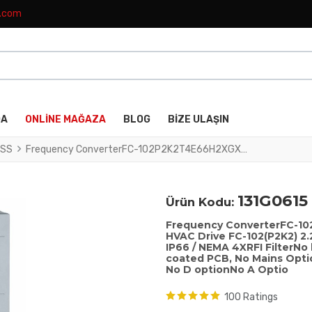
k.com
DA
ONLINE MAĞAZA
BLOG
BIZE ULAŞIN
SS
Frequency ConverterFC-102P2K2T4E66H2XGXXXXSXXXXAXBXCXXXXDXVLT® HVAC Drive FC-102(P2K2) 2.2 KW / 3.0 HP, Three phase380 - 480 VAC, (E66) IP66 / NEMA 4XRFI FilterNo brake chopperGraphical Loc. Cont. PanelNot coated PCB, No Mains OptionLatest release std. SW.Frame: A5No C1 option, No D optionNo A Optio
131G0615
Ürün Kodu:
Frequency ConverterFC-
HVAC Drive FC-102(P2K2) 2.
IP66 / NEMA 4XRFI FilterNo
coated PCB, No Mains Optio
No D optionNo A Optio
100 Ratings