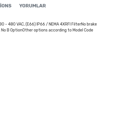
IONS
YORUMLAR
480 VAC, (E66) IP66 / NEMA 4XRFI FilterNo brake
, No B OptionOther options according to Model Code