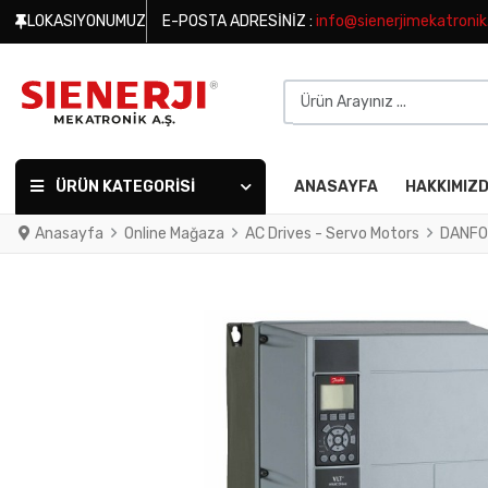
LOKASIYONUMUZ
E-POSTA ADRESINIZ :
info@sienerjimekatroni
Ürün Arayınız ...
ÜRÜN KATEGORISI
ANASAYFA
HAKKIMIZ
Anasayfa
Online Mağaza
AC Drives - Servo Motors
DANFO