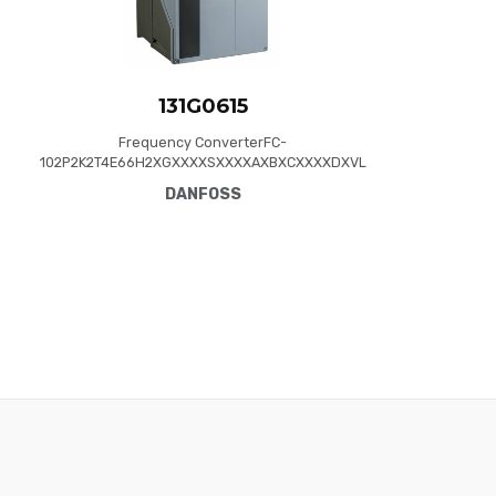
131G0615
Frequency ConverterFC-
102P2K2T4E66H2XGXXXXSXXXXAXBXCXXXXDXVL
T® HVAC Drive FC-102(P2K2) 2.2 KW / 3.0 HP,
DANFOSS
Three phase380 - 480 VAC, (E66) IP66 / NEMA
4XRFI FilterNo brake chopperGraphical Loc. Cont.
PanelNot coated PCB, No Mains OptionLatest
release std. SW.Frame: A5No C1 option, No D
optionNo A Optio