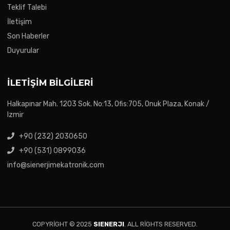
Teklif Talebi
İletişim
Son Haberler
Duyurular
İLETIŞIM BILGILERI
Halkapınar Mah. 1203 Sok. No:13, Ofis:705, Onuk Plaza, Konak /
Izmir
+90 (232) 2030650
+90 (531) 0899036
info@sienerjimekatronik.com
COPYRIGHT © 2025
SIENERJI
. ALL RIGHTS RESERVED.