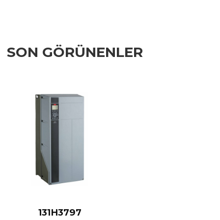
SON GÖRÜNENLER
Add to Wishlist
Add to Compare
Quick View
131H3797