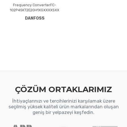
Frequency ConverterFC-
102P45KT2E20H1XGXXXXSXX
XXAXBXCXXXXDXVLT® HVAC
DANFOSS
Drive FC-102(P45K) 45 KW /
60 HP, Three phase200 - 240
VAC, (E20) IP20 / Chassis(H1)
RFI Class A1/B (C1)No brake
chopperGraphical Loc. Cont.
PanelNot coated PCB, No
Mains OptionLatest release
std. SW.Frame: C4No C1
option, No D opti
ÇÖZÜM ORTAKLARIMIZ
İhtiyaçlarınızı ve tercihlerinizi karşılamak üzere
seçilmiş yüksek kaliteli ürün markalarından oluşan
geniş bir yelpazeyi keşfedin.