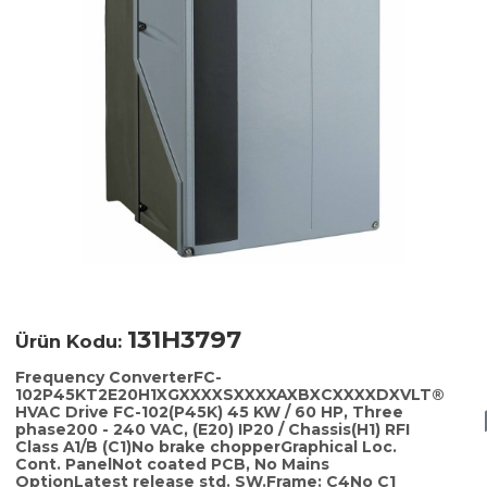
131H3797
Ürün Kodu:
Frequency ConverterFC-
102P45KT2E20H1XGXXXXSXXXXAXBXCXXXXDXVLT®
HVAC Drive FC-102(P45K) 45 KW / 60 HP, Three
phase200 - 240 VAC, (E20) IP20 / Chassis(H1) RFI
Class A1/B (C1)No brake chopperGraphical Loc.
Cont. PanelNot coated PCB, No Mains
OptionLatest release std. SW.Frame: C4No C1