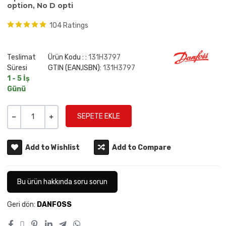
option, No D opti
104 Ratings
Teslimat
Ürün Kodu : :
131H3797
Süresi
GTIN (EAN,ISBN):
131H3797
1 - 5 İş
Günü
Miktar
-
+
Add to Wishlist
Add to Compare
Bu ürün hakkında soru sorun
Geri dön:
DANFOSS