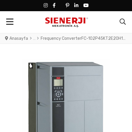
FACEBOOK SOCIAL LINK
FACEBOOK SOCIAL LINK
TWITTER SOCIAL LINK
PINTEREST SOCIAL LINK
LINKEDIN SOCIAL LINK
YOUTUBE SOCIAL LINK
Anasayfa
Frequency ConverterFC-102P45KT2E20H1XGXXXXSXXXXAXBXCXXXXDXVLT® HVAC Drive FC-102(P45K) 45 KW / 60 HP, Three phase200 - 240 VAC, (E20) IP20 / Chassis(H1) RFI Class A1/B (C1)No brake chopperGraphical Loc. Cont. PanelNot coated PCB, No Mains OptionLatest release std. SW.Frame: C4No C1 option, No D opti