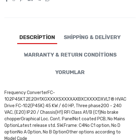
DESCRIPTION
SHIPPING & DELIVERY
WARRANTY & RETURN CONDITIONS
YORUMLAR
Frequency ConverterFC-
102P45KT2E20H1XGXXXXSXXXXAXBXCXXXXDXVLT® HVAC
Drive FC-102(P45K) 45 KW / 60 HP, Three phase200 - 240
VAC, (E20) IP20 / Chassis(H1) RFI Class A1/B (C1)No brake
chopperGraphical Loc. Cont. PanelNot coated PCB, No Mains
OptionLatest release std. SW.Frame: C4No C1 option, No D
optionNo A Option, No B OptionOther options according to
Model Code