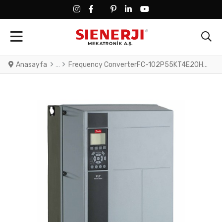
FACEBOOK SOCIAL LINK
FACEBOOK SOCIAL LINK
TWITTER SOCIAL LINK
PINTEREST SOCIAL LINK
LINKEDIN SOCIAL LINK
YOUTUBE SOCIAL LINK
Anasayfa
Frequency ConverterFC-102P55KT4E20H2XNXXXXSXXXXAXBXCXXXXDXVLT® HVAC Drive FC-102(P55K) 55 KW / 75 HP, Three phase380 - 480 VAC, (E20) IP20 / ChassisRFI FilterNo brake chopperNumerical Loc. Cont. PanelNot coated PCB, No Mains OptionLatest release std. SW.Frame: C3No C1 option, No D optionNo A Option,