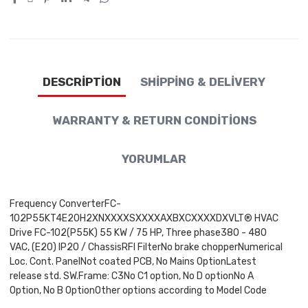
DESCRIPTION
SHIPPING & DELIVERY
WARRANTY & RETURN CONDITIONS
YORUMLAR
Frequency ConverterFC-
102P55KT4E20H2XNXXXXSXXXXAXBXCXXXXDXVLT® HVAC
Drive FC-102(P55K) 55 KW / 75 HP, Three phase380 - 480
VAC, (E20) IP20 / ChassisRFI FilterNo brake chopperNumerical
Loc. Cont. PanelNot coated PCB, No Mains OptionLatest
release std. SW.Frame: C3No C1 option, No D optionNo A
Option, No B OptionOther options according to Model Code