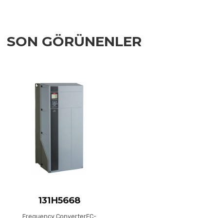
SON GÖRÜNENLER
Add to Wishlist
Add to Compare
Quick View
131H5668
Frequency ConverterFC-