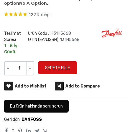
optionNo A Option,
122 Ratings
Teslimat
Ürün Kodu : :
131H5668
Süresi
GTIN (EAN,ISBN):
131H5668
1 - 5 İş
Günü
Miktar
-
+
Add to Wishlist
Add to Compare
Bu ürün hakkında soru sorun
Geri dön:
DANFOSS