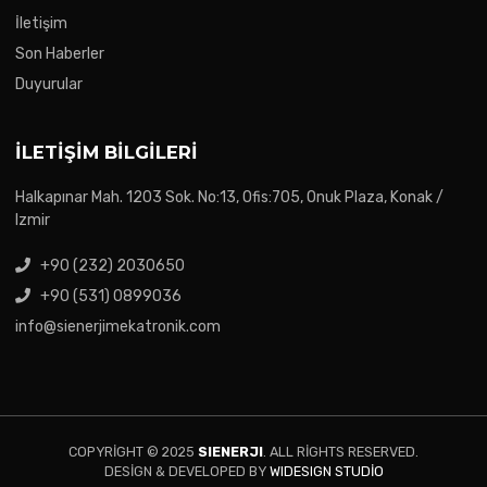
İletişim
Son Haberler
Duyurular
İLETIŞIM BILGILERI
Halkapınar Mah. 1203 Sok. No:13, Ofis:705, Onuk Plaza, Konak /
Izmir
+90 (232) 2030650
+90 (531) 0899036
info@sienerjimekatronik.com
COPYRIGHT © 2025
SIENERJI
. ALL RIGHTS RESERVED.
DESIGN & DEVELOPED BY
WIDESIGN STUDIO