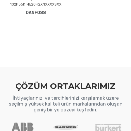
102P55KT4E20H2XNXXXXSXX
XXAXBXCXXXXDXVLT® HVAC
DANFOSS
Drive FC-102(P55K) 55 KW /
75 HP, Three phase380 - 480
VAC, (E20) IP20 / ChassisRFI
FilterNo brake
chopperNumerical Loc. Cont.
PanelNot coated PCB, No
Mains OptionLatest release
std. SW.Frame: C3No C1
option, No D optionNo A
Option,
ÇÖZÜM ORTAKLARIMIZ
İhtiyaçlarınızı ve tercihlerinizi karşılamak üzere
seçilmiş yüksek kaliteli ürün markalarından oluşan
geniş bir yelpazeyi keşfedin.