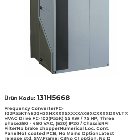
131H5668
Ürün Kodu:
Frequency ConverterFC-
102P55KT4E20H2XNXXXXSXXXXAXBXCXXXXDXVLT®
HVAC Drive FC-102(P55K) 55 KW / 75 HP, Three
phase380 - 480 VAC, (E20) IP20 / ChassisRFI
FilterNo brake chopperNumerical Loc. Cont.
PanelNot coated PCB, No Mains OptionLatest
release std. SW.Frame: C3No C1 option, No D