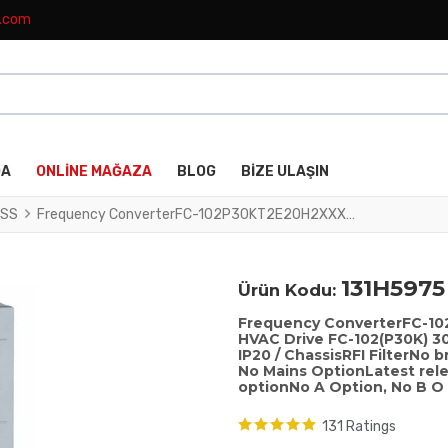
k.com
DA
ONLINE MAĞAZA
BLOG
BIZE ULAŞIN
SS
Frequency ConverterFC-102P30KT2E20H2XXXXXXSXXXXAXBXCXXXXDXVLT® HVAC Drive FC-102(P30K) 30 KW / 40 HP, Three phase200 - 240 VAC, (E20) IP20 / ChassisRFI FilterNo brake chopperNo Loc. Cont. PanelNot coated PCB, No Mains OptionLatest release std. SW.Frame: C3No C1 option, No D optionNo A Option, No B O
131H5975
Ürün Kodu:
Frequency ConverterFC-
HVAC Drive FC-102(P30K) 30
IP20 / ChassisRFI FilterNo
No Mains OptionLatest rele
optionNo A Option, No B O
131 Ratings