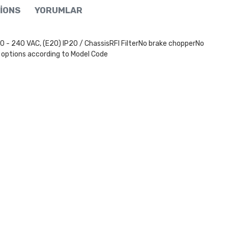
IONS
YORUMLAR
40 VAC, (E20) IP20 / ChassisRFI FilterNo brake chopperNo
 options according to Model Code