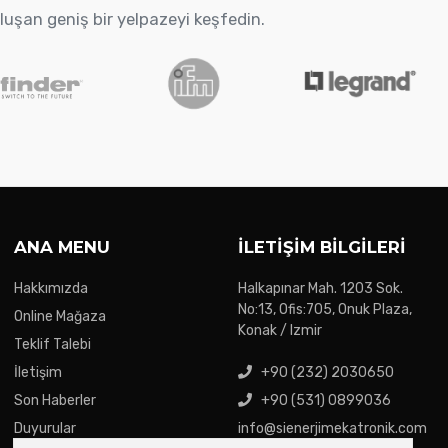
oluşan geniş bir yelpazeyi keşfedin.
ANA MENU
İLETIŞIM BILGILERI
Hakkımızda
Halkapınar Mah. 1203 Sok.
No:13, Ofis:705, Onuk Plaza,
Online Mağaza
Konak / Izmir
Teklif Talebi
İletişim
+90 (232) 2030650
Son Haberler
+90 (531) 0899036
Duyurular
info@sienerjimekatronik.com