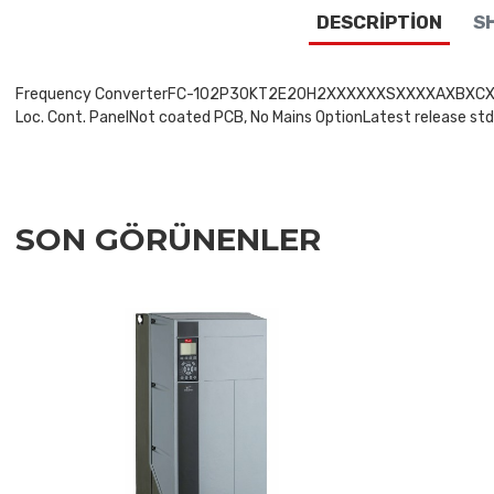
DESCRIPTION
SH
Frequency ConverterFC-102P30KT2E20H2XXXXXXSXXXXAXBXCXXXXDXV
Loc. Cont. PanelNot coated PCB, No Mains OptionLatest release std
SON GÖRÜNENLER
Add to Wishlist
Add to Compare
Quick View