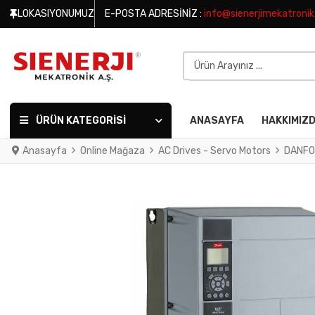
LOKASIYONUMUZ
E-POSTA ADRESINIZ :
info@sienerjimekatroni
Ürün Arayınız ...
ÜRÜN KATEGORISI
ANASAYFA
HAKKIMIZ
Anasayfa
Online Mağaza
AC Drives - Servo Motors
DANFO