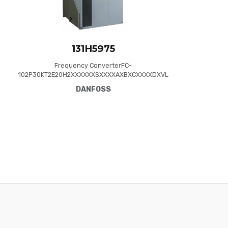
131H5975
Frequency ConverterFC-
102P30KT2E20H2XXXXXXSXXXXAXBXCXXXXDXVL
T® HVAC Drive FC-102(P30K) 30 KW / 40 HP,
DANFOSS
Three phase200 - 240 VAC, (E20) IP20 /
ChassisRFI FilterNo brake chopperNo Loc. Cont.
PanelNot coated PCB, No Mains OptionLatest
release std. SW.Frame: C3No C1 option, No D
optionNo A Option, No B O