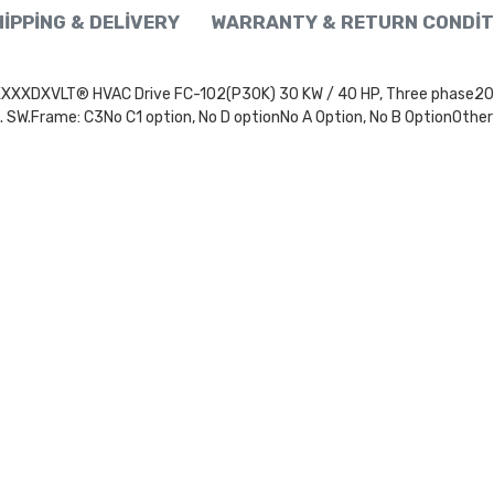
IPPING & DELIVERY
WARRANTY & RETURN CONDIT
LT® HVAC Drive FC-102(P30K) 30 KW / 40 HP, Three phase200 - 2
. SW.Frame: C3No C1 option, No D optionNo A Option, No B OptionOther