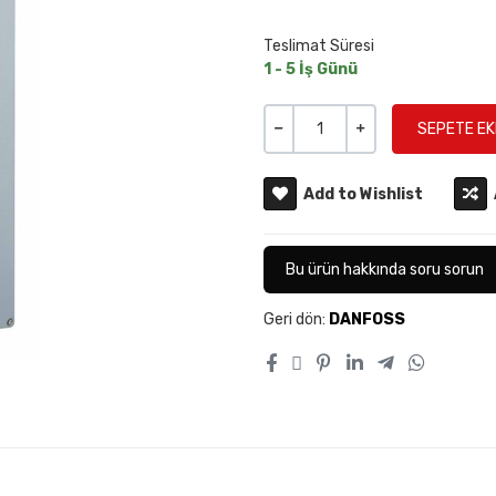
Teslimat Süresi
1 - 5 İş Günü
Miktar
-
+
Add to Wishlist
Bu ürün hakkında soru sorun
Geri dön:
DANFOSS