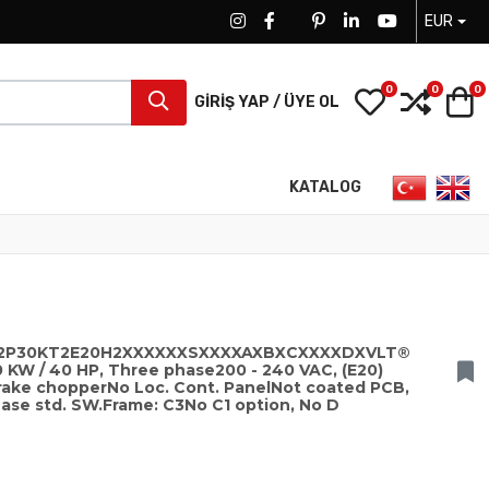
EUR
FACEBOOK SOCIAL LINK
FACEBOOK SOCIAL LINK
TWITTER SOCIAL LINK
PINTEREST SOCIAL LINK
LINKEDIN SOCIAL LIN
YOUTUBE SOCI
0
0
0
My Wishlist
Compa
S
GIRIŞ YAP / ÜYE OL
Dilinizi seçin
KATALOG
102P30KT2E20H2XXXXXXSXXXXAXBXCXXXXDXVLT®
 KW / 40 HP, Three phase200 - 240 VAC, (E20)
 brake chopperNo Loc. Cont. PanelNot coated PCB,
ase std. SW.Frame: C3No C1 option, No D