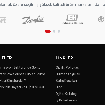
arşılamak üzere seçilmiş yüksek kaliteli ürün markalarından 
LELER
LINKLER
tomasyon Sektöründe Son
Gizlilik Politikası
ktrik Projelerinde Dikkat Edilmesi
Hizmet Koşulları
ar
 Nasıl Oluşturulur?
Satış Koşulları
ikçinin Hayati Rolü | SIENERJI
Blog
Dijital Katalog
İş Ortaklarımız