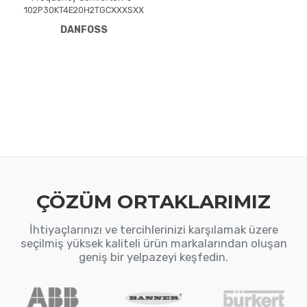
102P30KT4E20H2TGCXXXSXX
XXAXBXCXXXXDXVLT® HVAC
DANFOSS
Drive FC-102(P30K) 30 KW /
40 HP, Three phase380 -
480 VAC, (E20) IP20 /
ChassisRFI FilterSafe
StopGraphical Loc. Cont.
PanelCoated PCB, No Mains
OptionLatest release std.
SW.Frame: B4No C1 option,
No D optionNo A Option, No B
Optio
ÇÖZÜM ORTAKLARIMIZ
İhtiyaçlarınızı ve tercihlerinizi karşılamak üzere
seçilmiş yüksek kaliteli ürün markalarından oluşan
geniş bir yelpazeyi keşfedin.