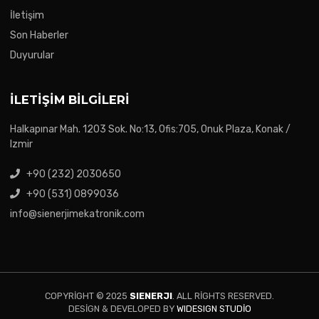
İletişim
Son Haberler
Duyurular
İLETIŞIM BILGILERI
Halkapınar Mah. 1203 Sok. No:13, Ofis:705, Onuk Plaza, Konak /
Izmir
+90 (232) 2030650
+90 (531) 0899036
info@sienerjimekatronik.com
COPYRIGHT © 2025
SIENERJI
. ALL RIGHTS RESERVED.
DESIGN & DEVELOPED BY
WIDESIGN STUDIO