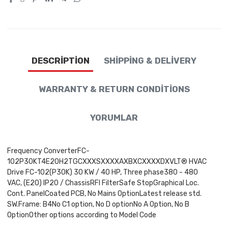
DESCRIPTION
SHIPPING & DELIVERY
WARRANTY & RETURN CONDITIONS
YORUMLAR
Frequency ConverterFC-
102P30KT4E20H2TGCXXXSXXXXAXBXCXXXXDXVLT® HVAC
Drive FC-102(P30K) 30 KW / 40 HP, Three phase380 - 480
VAC, (E20) IP20 / ChassisRFI FilterSafe StopGraphical Loc.
Cont. PanelCoated PCB, No Mains OptionLatest release std.
SW.Frame: B4No C1 option, No D optionNo A Option, No B
OptionOther options according to Model Code