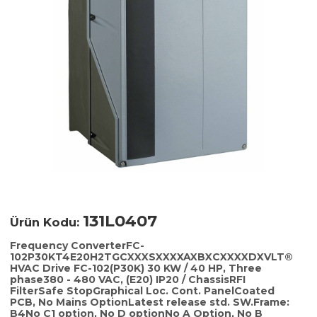
131L0407
Ürün Kodu:
Frequency ConverterFC-
102P30KT4E20H2TGCXXXSXXXXAXBXCXXXXDXVLT®
HVAC Drive FC-102(P30K) 30 KW / 40 HP, Three
phase380 - 480 VAC, (E20) IP20 / ChassisRFI
FilterSafe StopGraphical Loc. Cont. PanelCoated
PCB, No Mains OptionLatest release std. SW.Frame:
B4No C1 option, No D optionNo A Option, No B