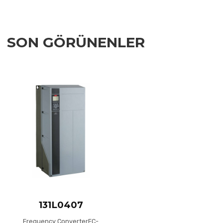
SON GÖRÜNENLER
Add to Wishlist
Add to Compare
Quick View
131L0407
Frequency ConverterFC-