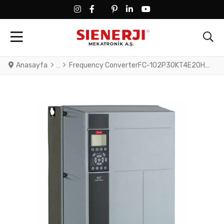
FACEBOOK SOCIAL LINK
FACEBOOK SOCIAL LINK
TWITTER SOCIAL LINK
PINTEREST SOCIAL LINK
LINKEDIN SOCIAL LINK
YOUTUBE SOCIAL LINK
Anasayfa
Frequency ConverterFC-102P30KT4E20H2TGCXXXSXXXXAXBXCXXXXDXVLT® HVAC Drive FC-102(P30K) 30 KW / 40 HP, Three phase380 - 480 VAC, (E20) IP20 / ChassisRFI FilterSafe StopGraphical Loc. Cont. PanelCoated PCB, No Mains OptionLatest release std. SW.Frame: B4No C1 option, No D optionNo A Option, No B Optio