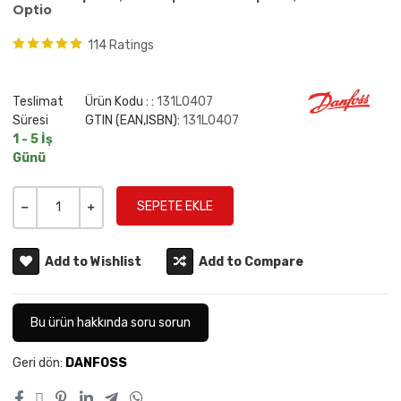
Optio
114 Ratings
Teslimat
Ürün Kodu : :
131L0407
Süresi
GTIN (EAN,ISBN):
131L0407
1 - 5 İş
Günü
Miktar
-
+
Add to Wishlist
Add to Compare
Bu ürün hakkında soru sorun
Geri dön:
DANFOSS