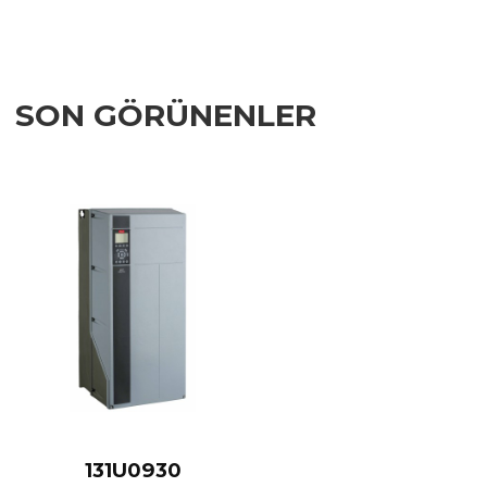
SON GÖRÜNENLER
Add to Wishlist
Add to Compare
Quick View
131U0930