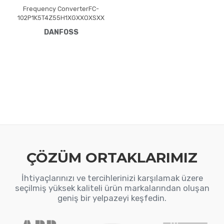
Frequency ConverterFC-
102P1K5T4Z55H1XGXXOXSXX
XXAXBXCXXXXDXVLT® HVAC
DANFOSS
Drive FC-102(P1K5) 1.5 KW /
2.0 HP, Three phase380 -
480 VAC, IP55 / Type 12 A4
Frame(H1) RFI Class A1/B
(C1)No brake
chopperGraphical Loc. Cont.
PanelNot coated PCB, No
Mains OptionLatest release
std. SW.Frame: A4No C1
option, No D
ÇÖZÜM ORTAKLARIMIZ
İhtiyaçlarınızı ve tercihlerinizi karşılamak üzere
seçilmiş yüksek kaliteli ürün markalarından oluşan
geniş bir yelpazeyi keşfedin.