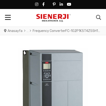
FACEBOOK SOCIAL LINK
FACEBOOK SOCIAL LINK
TWITTER SOCIAL LINK
PINTEREST SOCIAL LINK
LINKEDIN SOCIAL LINK
YOUTUBE SOCIAL LINK
Anasayfa
Frequency ConverterFC-102P1K5T4Z55H1XGXXOXSXXXXAXBXCXXXXDXVLT® HVAC Drive FC-102(P1K5) 1.5 KW / 2.0 HP, Three phase380 - 480 VAC, IP55 / Type 12 A4 Frame(H1) RFI Class A1/B (C1)No brake chopperGraphical Loc. Cont. PanelNot coated PCB, No Mains OptionLatest release std. SW.Frame: A4No C1 option, No D