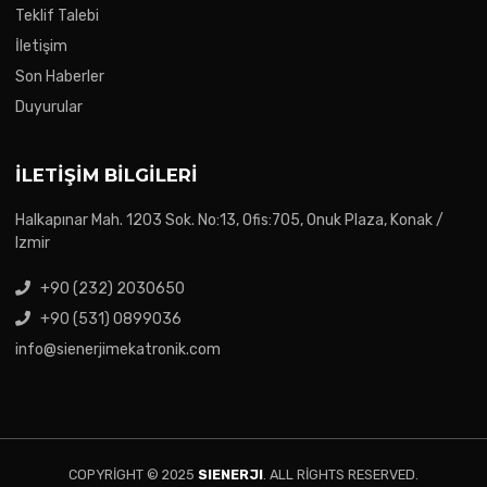
Teklif Talebi
İletişim
Son Haberler
Duyurular
İLETIŞIM BILGILERI
Halkapınar Mah. 1203 Sok. No:13, Ofis:705, Onuk Plaza, Konak /
Izmir
+90 (232) 2030650
+90 (531) 0899036
info@sienerjimekatronik.com
COPYRIGHT © 2025
SIENERJI
. ALL RIGHTS RESERVED.