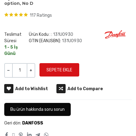
option, No D
117 Ratings
Teslimat
Ürün Kodu : :
131U0930
Süresi
GTIN (EAN,ISBN):
131U0930
1 - 5 İş
Günü
Miktar
-
+
Add to Wishlist
Add to Compare
Bu ürün hakkında soru sorun
Geri dön:
DANFOSS