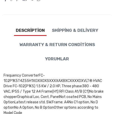
DESCRIPTION
SHIPPING & DELIVERY
WARRANTY & RETURN CONDITIONS
YORUMLAR
Frequency ConverterFC-
102P1K5T4Z55H1XGXXOXSXXXXAXBXCXXXXDXVLT® HVAC
Drive FC-102(P1K5) 1.5 KW / 2.0 HP, Three phase380 - 480
VAC, IP55 / Type 12 A4 Frame(H1) RFI Class A1/B (C1)No brake
chopperGraphical Loc. Cont. PanelNot coated PCB, No Mains
OptionLatest release std. SW.Frame: A4No C1 option, No D
optionNo A Option, No B OptionOther options according to
Model Code