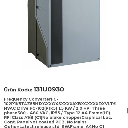
131U0930
Ürün Kodu:
Frequency ConverterFC-
102P1K5T4Z55H1XGXXOXSXXXXAXBXCXXXXDXVLT®
HVAC Drive FC-102(P1K5) 1.5 KW / 2.0 HP, Three
phase380 - 480 VAC, IP55 / Type 12 A4 Frame(H1)
RFI Class A1/B (C1)No brake chopperGraphical Loc.
Cont. PanelNot coated PCB, No Mains
OptionLatest release std. SW.Frame: A4No C1