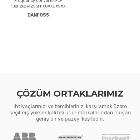
Frequency ConverterFC-
102P2K2T4Z55H1XGXXOXSXX
XXAXBXCXXXXDXVLT® HVAC
DANFOSS
Drive FC-102(P2K2) 2.2 KW /
3.0 HP, Three phase380 -
480 VAC, IP55 / Type 12 A4
Frame(H1) RFI Class A1/B
(C1)No brake
chopperGraphical Loc. Cont.
PanelNot coated PCB, No
Mains OptionLatest release
std. SW.Frame: A4No C1
option, No D
ÇÖZÜM ORTAKLARIMIZ
İhtiyaçlarınızı ve tercihlerinizi karşılamak üzere
seçilmiş yüksek kaliteli ürün markalarından oluşan
geniş bir yelpazeyi keşfedin.