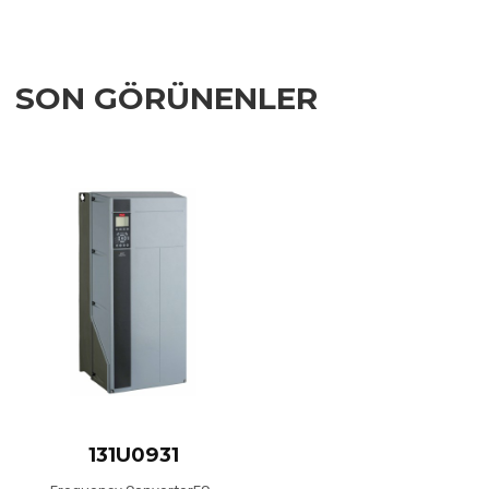
SON GÖRÜNENLER
Add to Wishlist
Add to Compare
Quick View
131U0931