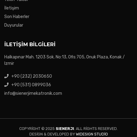
İletişim
Son Haberler
Duyurular
İLETIŞIM BILGILERI
Halkapınar Mah. 1203 Sok. No:13, Ofis:705, Onuk Plaza, Konak /
Izmir
+90 (232) 2030650
+90 (531) 0899036
info@sienerjimekatronik.com
COPYRIGHT © 2025
SIENERJI
. ALL RIGHTS RESERVED.
DESIGN & DEVELOPED BY
WIDESIGN STUDIO