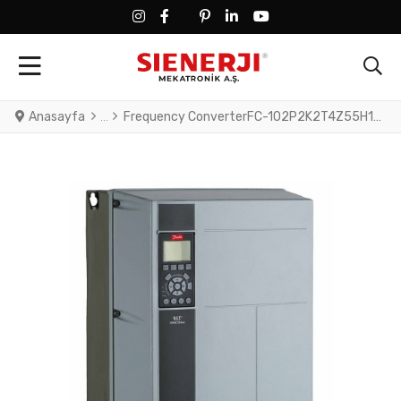
FACEBOOK SOCIAL LINK
FACEBOOK SOCIAL LINK
TWITTER SOCIAL LINK
PINTEREST SOCIAL LINK
LINKEDIN SOCIAL LINK
YOUTUBE SOCIAL LINK
Anasayfa
Frequency ConverterFC-102P2K2T4Z55H1XGXXOXSXXXXAXBXCXXXXDXVLT® HVAC Drive FC-102(P2K2) 2.2 KW / 3.0 HP, Three phase380 - 480 VAC, IP55 / Type 12 A4 Frame(H1) RFI Class A1/B (C1)No brake chopperGraphical Loc. Cont. PanelNot coated PCB, No Mains OptionLatest release std. SW.Frame: A4No C1 option, No D