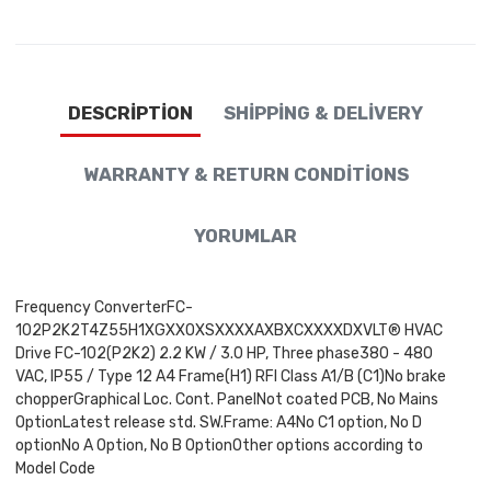
DESCRIPTION
SHIPPING & DELIVERY
WARRANTY & RETURN CONDITIONS
YORUMLAR
Frequency ConverterFC-
102P2K2T4Z55H1XGXXOXSXXXXAXBXCXXXXDXVLT® HVAC
Drive FC-102(P2K2) 2.2 KW / 3.0 HP, Three phase380 - 480
VAC, IP55 / Type 12 A4 Frame(H1) RFI Class A1/B (C1)No brake
chopperGraphical Loc. Cont. PanelNot coated PCB, No Mains
OptionLatest release std. SW.Frame: A4No C1 option, No D
optionNo A Option, No B OptionOther options according to
Model Code