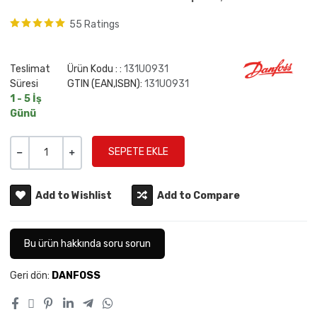
55 Ratings
Teslimat
Ürün Kodu : :
131U0931
Süresi
GTIN (EAN,ISBN):
131U0931
1 - 5 İş
Günü
Miktar
-
+
Add to Wishlist
Add to Compare
Bu ürün hakkında soru sorun
Geri dön:
DANFOSS