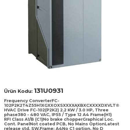
131U0931
Ürün Kodu:
Frequency ConverterFC-
102P2K2T4Z55H1XGXXOXSXXXXAXBXCXXXXDXVLT®
HVAC Drive FC-102(P2K2) 2.2 KW / 3.0 HP, Three
phase380 - 480 VAC, IP55 / Type 12 A4 Frame(H1)
RFI Class A1/B (C1)No brake chopperGraphical Loc.
Cont. PanelNot coated PCB, No Mains OptionLatest
release std. SW.Frame: A4No C1 option, No D