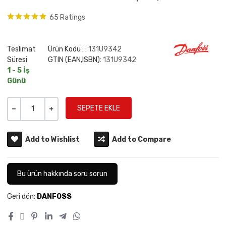
65 Ratings
Teslimat
Ürün Kodu : :
131U9342
Süresi
GTIN (EAN,ISBN):
131U9342
1 - 5 İş
Günü
Miktar
-
+
Add to Wishlist
Add to Compare
Bu ürün hakkında soru sorun
Geri dön:
DANFOSS