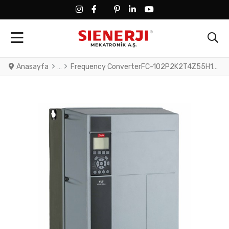
FACEBOOK SOCIAL LINK
FACEBOOK SOCIAL LINK
TWITTER SOCIAL LINK
PINTEREST SOCIAL LINK
LINKEDIN SOCIAL LINK
YOUTUBE SOCIAL LINK
Anasayfa
Frequency ConverterFC-102P2K2T4Z55H1XNXXOXSXXXXAXBXCXXXXDXVLT® HVAC Drive FC-102(P2K2) 2.2 KW / 3.0 HP, Three phase380 - 480 VAC, IP55 / Type 12 A4 Frame(H1) RFI Class A1/B (C1)No brake chopperNumerical Loc. Cont. PanelNot coated PCB, No Mains OptionLatest release std. SW.Frame: A4No C1 option, No D