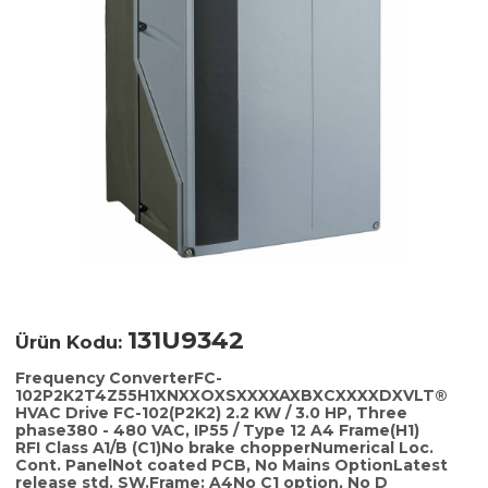
131U9342
Ürün Kodu:
Frequency ConverterFC-
102P2K2T4Z55H1XNXXOXSXXXXAXBXCXXXXDXVLT®
HVAC Drive FC-102(P2K2) 2.2 KW / 3.0 HP, Three
phase380 - 480 VAC, IP55 / Type 12 A4 Frame(H1)
RFI Class A1/B (C1)No brake chopperNumerical Loc.
Cont. PanelNot coated PCB, No Mains OptionLatest
release std. SW.Frame: A4No C1 option, No D