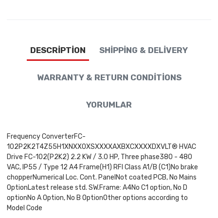
DESCRIPTION
SHIPPING & DELIVERY
WARRANTY & RETURN CONDITIONS
YORUMLAR
Frequency ConverterFC-
102P2K2T4Z55H1XNXXOXSXXXXAXBXCXXXXDXVLT® HVAC
Drive FC-102(P2K2) 2.2 KW / 3.0 HP, Three phase380 - 480
VAC, IP55 / Type 12 A4 Frame(H1) RFI Class A1/B (C1)No brake
chopperNumerical Loc. Cont. PanelNot coated PCB, No Mains
OptionLatest release std. SW.Frame: A4No C1 option, No D
optionNo A Option, No B OptionOther options according to
Model Code