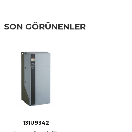
SON GÖRÜNENLER
Add to Wishlist
Add to Compare
Quick View
131U9342