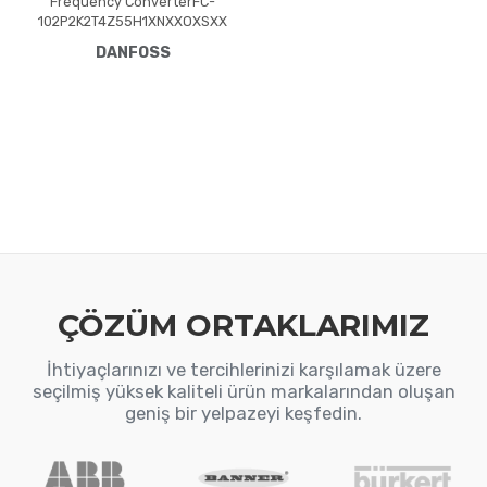
Frequency ConverterFC-
102P2K2T4Z55H1XNXXOXSXX
XXAXBXCXXXXDXVLT® HVAC
DANFOSS
Drive FC-102(P2K2) 2.2 KW /
3.0 HP, Three phase380 -
480 VAC, IP55 / Type 12 A4
Frame(H1) RFI Class A1/B
(C1)No brake
chopperNumerical Loc. Cont.
PanelNot coated PCB, No
Mains OptionLatest release
std. SW.Frame: A4No C1
option, No D
ÇÖZÜM ORTAKLARIMIZ
İhtiyaçlarınızı ve tercihlerinizi karşılamak üzere
seçilmiş yüksek kaliteli ürün markalarından oluşan
geniş bir yelpazeyi keşfedin.