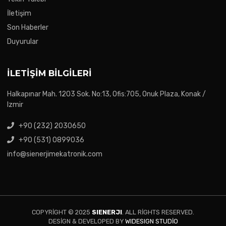
İletişim
Son Haberler
Duyurular
İLETIŞIM BILGILERI
Halkapınar Mah. 1203 Sok. No:13, Ofis:705, Onuk Plaza, Konak /
Izmir
+90 (232) 2030650
+90 (531) 0899036
info@sienerjimekatronik.com
COPYRIGHT © 2025
SIENERJI
. ALL RIGHTS RESERVED.
DESIGN & DEVELOPED BY
WIDESIGN STUDIO