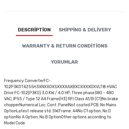
DESCRIPTION
SHIPPING & DELIVERY
WARRANTY & RETURN CONDITIONS
YORUMLAR
Frequency ConverterFC-
102P3K0T4Z55H3XNXXOXSXXXXAXBXCXXXXDXVLT® HVAC
Drive FC-102(P3K0) 3.0 KW / 4.0 HP, Three phase380 - 480
VAC, IP55 / Type 12 A4 Frame(H3) RFI Class A1/B (C1)No brake
chopperNumerical Loc. Cont. PanelNot coated PCB, No Mains
OptionLatest release std. SW.Frame: A4No C1 option, No D
optionNo A Option, No B OptionOther options according to
Model Code