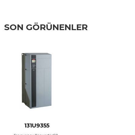
SON GÖRÜNENLER
Add to Wishlist
Add to Compare
Quick View
131U9355