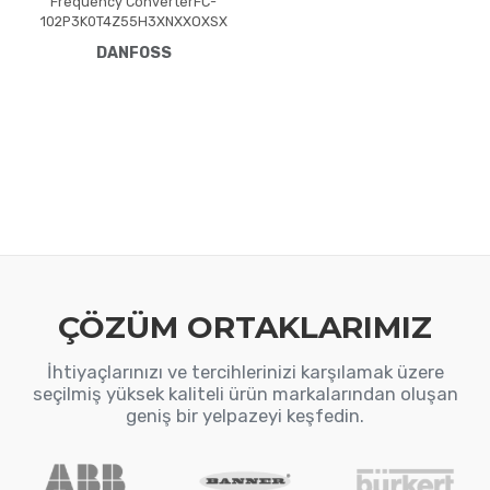
Frequency ConverterFC-
102P3K0T4Z55H3XNXXOXSX
XXXAXBXCXXXXDXVLT®
DANFOSS
HVAC Drive FC-102(P3K0) 3.0
KW / 4.0 HP, Three phase380
- 480 VAC, IP55 / Type 12 A4
Frame(H3) RFI Class A1/B
(C1)No brake
chopperNumerical Loc. Cont.
PanelNot coated PCB, No
Mains OptionLatest release
std. SW.Frame: A4No C1
option, No D
ÇÖZÜM ORTAKLARIMIZ
İhtiyaçlarınızı ve tercihlerinizi karşılamak üzere
seçilmiş yüksek kaliteli ürün markalarından oluşan
geniş bir yelpazeyi keşfedin.