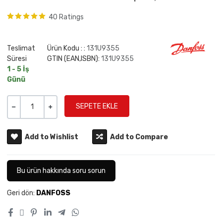
40 Ratings
Teslimat
Ürün Kodu : :
131U9355
Süresi
GTIN (EAN,ISBN):
131U9355
1 - 5 İş
Günü
Miktar
-
+
Add to Wishlist
Add to Compare
Bu ürün hakkında soru sorun
Geri dön:
DANFOSS