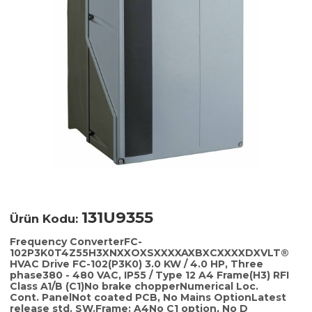
131U9355
Ürün Kodu:
Frequency ConverterFC-
102P3K0T4Z55H3XNXXOXSXXXXAXBXCXXXXDXVLT®
HVAC Drive FC-102(P3K0) 3.0 KW / 4.0 HP, Three
phase380 - 480 VAC, IP55 / Type 12 A4 Frame(H3) RFI
Class A1/B (C1)No brake chopperNumerical Loc.
Cont. PanelNot coated PCB, No Mains OptionLatest
release std. SW.Frame: A4No C1 option, No D