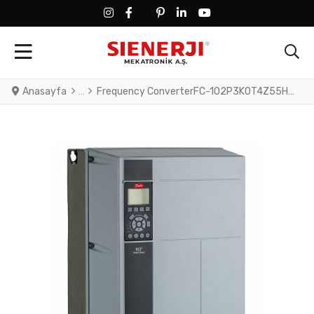
FACEBOOK SOCIAL LINK
FACEBOOK SOCIAL LINK
TWITTER SOCIAL LINK
PINTEREST SOCIAL LINK
LINKEDIN SOCIAL LINK
YOUTUBE SOCIAL LINK
Anasayfa
Frequency ConverterFC-102P3K0T4Z55H3XNXXOXSXXXXAXBXCXXXXDXVLT® HVAC Drive FC-102(P3K0) 3.0 KW / 4.0 HP, Three phase380 - 480 VAC, IP55 / Type 12 A4 Frame(H3) RFI Class A1/B (C1)No brake chopperNumerical Loc. Cont. PanelNot coated PCB, No Mains OptionLatest release std. SW.Frame: A4No C1 option, No D