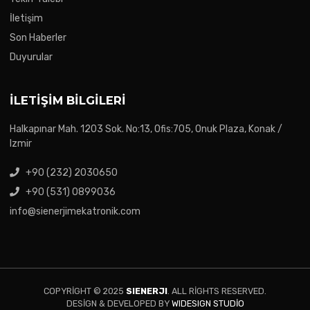
İletişim
Son Haberler
Duyurular
İLETIŞIM BILGILERI
Halkapınar Mah. 1203 Sok. No:13, Ofis:705, Onuk Plaza, Konak /
Izmir
+90 (232) 2030650
+90 (531) 0899036
info@sienerjimekatronik.com
COPYRIGHT © 2025
SIENERJI
. ALL RIGHTS RESERVED.
DESIGN & DEVELOPED BY
WIDESIGN STUDIO