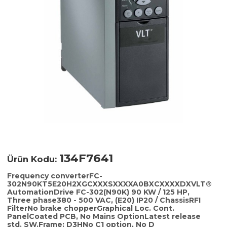
134F7641
Ürün Kodu:
Frequency converterFC-
302N90KT5E20H2XGCXXXSXXXXA0BXCXXXXDXVLT®
AutomationDrive FC-302(N90K) 90 KW / 125 HP,
Three phase380 - 500 VAC, (E20) IP20 / ChassisRFI
FilterNo brake chopperGraphical Loc. Cont.
PanelCoated PCB, No Mains OptionLatest release
std. SW.Frame: D3HNo C1 option, No D