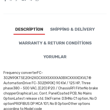
DESCRIPTION
SHIPPING & DELIVERY
WARRANTY & RETURN CONDITIONS
YORUMLAR
Frequency converterFC-
302N90KT5E20H2XGCXXXSXXXXA0BXCXXXXDXVLT®
AutomationDrive FC-302(N90K) 90 KW / 125 HP, Three
phase380 - 500 VAC, (E20) IP20 / ChassisRFI FilterNo brake
chopperGraphical Loc. Cont. PanelCoated PCB, No Mains
OptionLatest release std. SW.Frame: D3HNo C1 option, No D
optionPROFIBUS DP MCA 101, No B OptionOther options
according to Model code