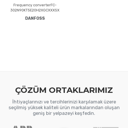
Frequency converterFC-
302N90KT5E20H2XGCXXXSX
XXXA0BXCXXXXDXVLT®
DANFOSS
AutomationDrive FC-
302(N90K) 90 KW / 125 HP,
Three phase380 - 500 VAC,
(E20) IP20 / ChassisRFI
FilterNo brake
chopperGraphical Loc. Cont.
PanelCoated PCB, No Mains
OptionLatest release std.
SW.Frame: D3HNo C1 option,
No D optionPROFIBUS
ÇÖZÜM ORTAKLARIMIZ
İhtiyaçlarınızı ve tercihlerinizi karşılamak üzere
seçilmiş yüksek kaliteli ürün markalarından oluşan
geniş bir yelpazeyi keşfedin.