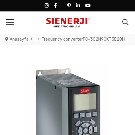
FACEBOOK SOCIAL LINK
FACEBOOK SOCIAL LINK
TWITTER SOCIAL LINK
PINTEREST SOCIAL LINK
LINKEDIN SOCIAL LINK
YOUTUBE SOCIAL LINK
Anasayfa
Frequency converterFC-302N90KT5E20H2XGCXXXSXXXXA0BXCXXXXDXVLT® AutomationDrive FC-302(N90K) 90 KW / 125 HP, Three phase380 - 500 VAC, (E20) IP20 / ChassisRFI FilterNo brake chopperGraphical Loc. Cont. PanelCoated PCB, No Mains OptionLatest release std. SW.Frame: D3HNo C1 option, No D optionPROFIBUS