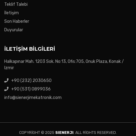
Teklif Talebi
İletişim
Son Haberler
Duyurular
İLETIŞIM BILGILERI
Halkapınar Mah. 1203 Sok. No:13, Ofis:705, Onuk Plaza, Konak /
Izmir
+90 (232) 2030650
+90 (531) 0899036
info@sienerjimekatronik.com
COPYRIGHT © 2025
SIENERJI
. ALL RIGHTS RESERVED.