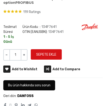
optionPROFIBUS
119 Ratings
Teslimat
Ürün Kodu : :
134F7641
Süresi
GTIN (EAN,ISBN):
134F7641
1 - 5 İş
Günü
Miktar
-
+
Add to Wishlist
Add to Compare
Bu ürün hakkında soru sorun
Geri dön:
DANFOSS