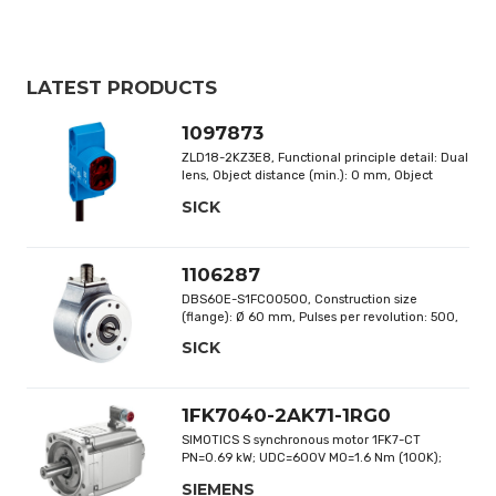
LATEST PRODUCTS
1097873
ZLD18-2KZ3E8, Functional principle detail: Dual
lens, Object distance (min.): 0 mm, Object
distance (max.): 4200 mm, Switching output:
SICK
PNP
1106287
DBS60E-S1FC00500, Construction size
(flange): Ø 60 mm, Pulses per revolution: 500,
Supply voltage: 4.5 V ... 30 V, Mechanical
SICK
design: Solid shaft, Servo flange
1FK7040-2AK71-1RG0
SIMOTICS S synchronous motor 1FK7-CT
PN=0.69 kW; UDC=600V M0=1.6 Nm (100K);
NN=6000rpm; naturally cooled design IMB 5 (IM
SIEMENS
V1, IM V3) flange 1 power connector rotatable