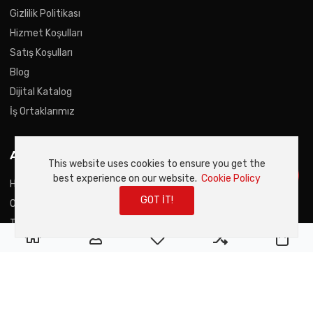
Gizlilik Politikası
Hizmet Koşulları
Satış Koşulları
Blog
Dijital Katalog
İş Ortaklarımız
ANA MENU
This website uses cookies to ensure you get the
best experience on our website.
Cookie Policy
Hakkımızda
GOT IT!
Online Mağaza
Teklif Talebi
0
0
0
My Wishlist
Compare
Sep
İletişim
Son Haberler
Duyurular