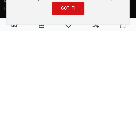
Dijital Katalog
GOT IT!
İş Ortaklarımız
0
0
0
My Wishlist
Compare
Sep
ANA MENU
Hakkımızda
Online Mağaza
Teklif Talebi
İletişim
Son Haberler
Duyurular
İLETIŞIM BILGILERI
Halkapınar Mah. 1203 Sok. No:13, Ofis:705, Onuk Plaza, Konak /
Izmir
+90 (232) 2030650