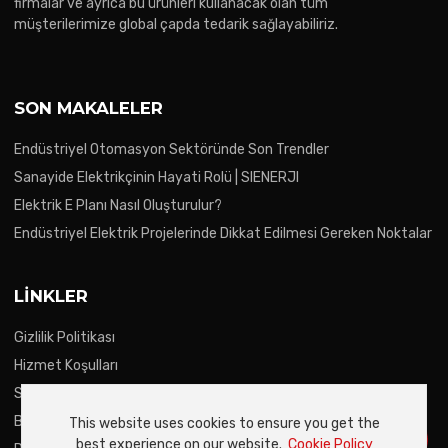
firmalar ve ayrıca bu ürünleri kullanacak olan tüm
müşterilerimize global çapda tedarik sağlayabiliriz.
SON MAKALELER
Endüstriyel Otomasyon Sektöründe Son Trendler
Sanayide Elektrikçinin Hayati Rolü | SIENERJI
Elektrik E Planı Nasıl Oluşturulur?
Endüstriyel Elektrik Projelerinde Dikkat Edilmesi Gereken Noktalar
LINKLER
Gizlilik Politikası
Hizmet Koşulları
Satış Koşulları
Blog
This website uses cookies to ensure you get the
best experience on our website.
Cookie Policy