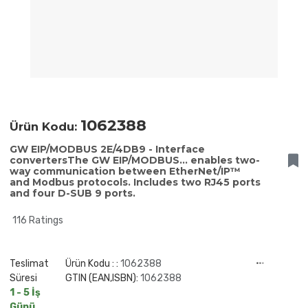
1062388
Ürün Kodu:
GW EIP/MODBUS 2E/4DB9 - Interface
convertersThe GW EIP/MODBUS... enables two-
way communication between EtherNet/IP™
and Modbus protocols. Includes two RJ45 ports
and four D-SUB 9 ports.
116 Ratings
Teslimat
Ürün Kodu : :
1062388
Süresi
GTIN (EAN,ISBN):
1062388
1 - 5 İş
Günü