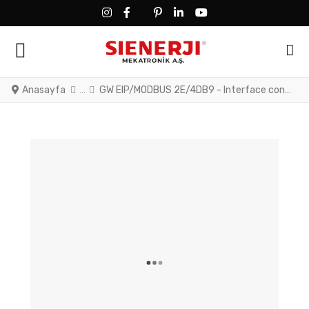
FACEBOOK SOCIAL LINK
FACEBOOK SOCIAL LINK
TWITTER SOCIAL LINK
PINTEREST SOCIAL LINK
LINKEDIN SOCIAL LINK
YOUTUBE SOCIAL LINK
Anasayfa
GW EIP/MODBUS 2E/4DB9 - Interface convertersThe GW EIP/MODBUS... enables two-way communication between EtherNet/IP™ and Modbus protocols. Includes two RJ45 ports and four D-SUB 9 ports.