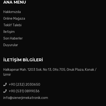
ANA MENU
Hakkımızda
Online Mağaza
Teklif Talebi
İletişim
Son Haberler
Duyurular
İLETIŞIM BILGILERI
Halkapınar Mah. 1203 Sok. No:13, Ofis:705, Onuk Plaza, Konak /
Izmir
+90 (232) 2030650
+90 (531) 0899036
info@sienerjimekatronik.com