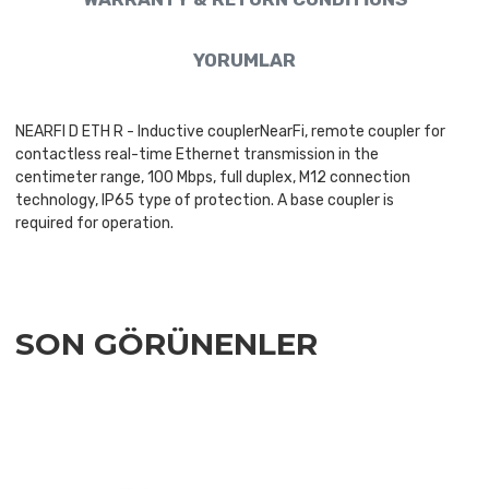
YORUMLAR
NEARFI D ETH R - Inductive couplerNearFi, remote coupler for
contactless real-time Ethernet transmission in the
centimeter range, 100 Mbps, full duplex, M12 connection
technology, IP65 type of protection. A base coupler is
required for operation.
SON GÖRÜNENLER
Add to Wishlist
Add to Compare