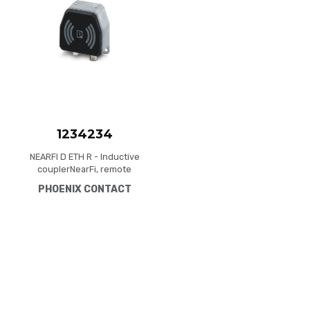
Quick View
1234234
NEARFI D ETH R - Inductive
couplerNearFi, remote
coupler for contactless real-
PHOENIX CONTACT
time Ethernet transmission
in the centimeter range,
100 Mbps, full duplex, M12
connection technology, IP65
type of protection. A base
coupler is required for
operation.