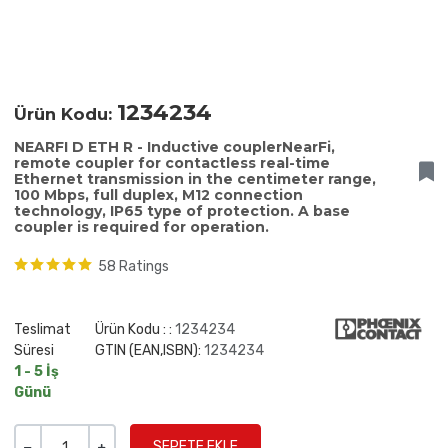
1234234
Ürün Kodu:
NEARFI D ETH R - Inductive couplerNearFi,
remote coupler for contactless real-time
Ethernet transmission in the centimeter range,
100 Mbps, full duplex, M12 connection
technology, IP65 type of protection. A base
coupler is required for operation.
58 Ratings
Teslimat
Ürün Kodu : :
1234234
Süresi
GTIN (EAN,ISBN):
1234234
1 - 5 İş
Günü
Miktar