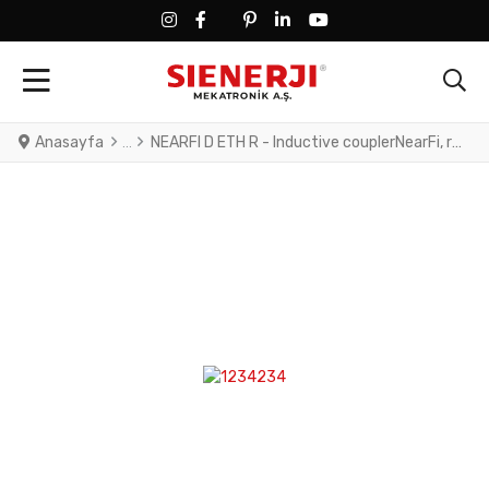
FACEBOOK SOCIAL LINK
FACEBOOK SOCIAL LINK
TWITTER SOCIAL LINK
PINTEREST SOCIAL LINK
LINKEDIN SOCIAL LINK
YOUTUBE SOCIAL LINK
Anasayfa
NEARFI D ETH R - Inductive couplerNearFi, remote coupler for contactless real-time Ethernet transmission in the centimeter range, 100 Mbps, full duplex, M12 connection technology, IP65 type of protection. A base coupler is required for operation.