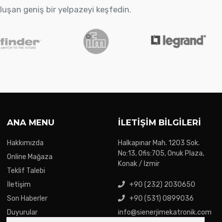
oluşan geniş bir yelpazeyi keşfedin.
ANA MENU
İLETIŞIM BILGILERI
Hakkımızda
Halkapınar Mah. 1203 Sok.
No:13, Ofis:705, Onuk Plaza,
Online Mağaza
Konak / Izmir
Teklif Talebi
İletişim
+90 (232) 2030650
Son Haberler
+90 (531) 0899036
Duyurular
info@sienerjimekatronik.com