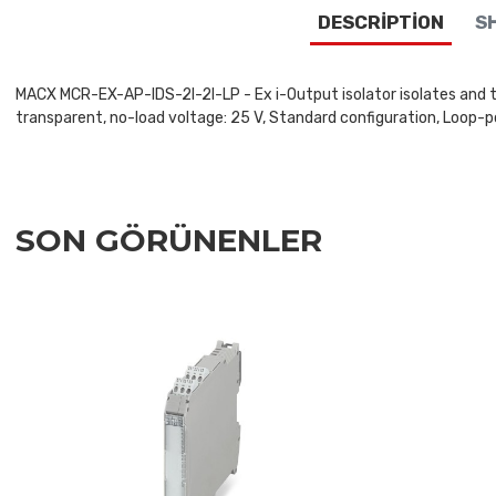
DESCRIPTION
SH
MACX MCR-EX-AP-IDS-2I-2I-LP - Ex i-Output isolator isolates and tra
transparent, no-load voltage: 25 V, Standard configuration, Loop-p
SON GÖRÜNENLER
Add to Wishlist
Add to Compare
Quick View