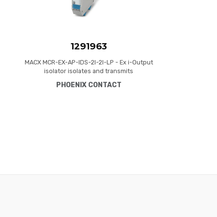
1291963
MACX MCR-EX-AP-IDS-2I-2I-LP - Ex i-Output
isolator isolates and transmits
0 mA / 4 mA ... 20 mA signals with intrinsic safety
PHOENIX CONTACT
in potentially explosive areas. Suitable for fire
and gas detectors. HART-transparent, no-load
voltage: 25 V, Standard configuration, Loop-
powered, 4-way isolation, Safety In