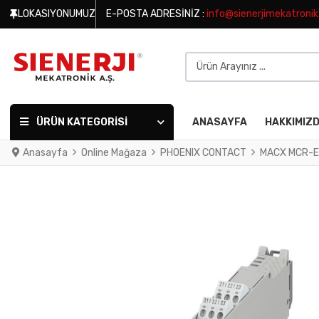
LOKASIYONUMUZ
E-POSTA ADRESINIZ :
info@sienerjimekatroni
Ürün Arayınız ...
ÜRÜN KATEGORISI
ANASAYFA
HAKKIMIZ
Anasayfa
Online Mağaza
PHOENIX CONTACT