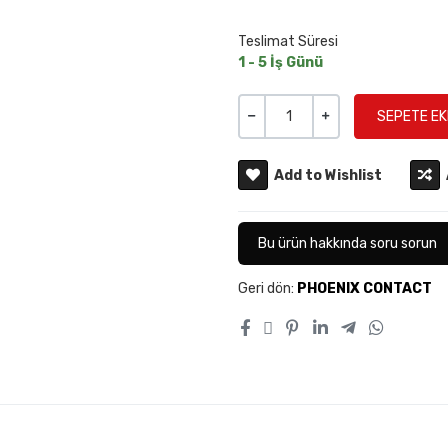
Teslimat Süresi
1 - 5 İş Günü
Miktar
-
+
Add to Wishlist
Bu ürün hakkında soru sorun
Geri dön:
PHOENIX CONTACT