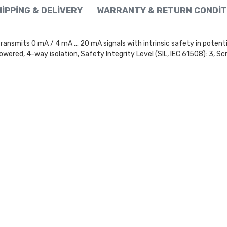
IPPING & DELIVERY
WARRANTY & RETURN CONDIT
nsmits 0 mA / 4 mA ... 20 mA signals with intrinsic safety in potentia
owered, 4-way isolation, Safety Integrity Level (SIL, IEC 61508): 3, S