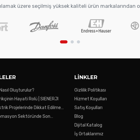
arşılamak üzere seçilmiş yüksek kaliteli ürün markalarından 
LELER
LINKLER
 Nasıl Oluşturulur?
Gizlilik Politikası
ikçinin Hayati Rolü | SIENERJI
Hizmet Koşulları
ktrik Projelerinde Dikkat Edilmesi
Satış Koşulları
ar
tomasyon Sektöründe Son
Blog
Dijital Katalog
İş Ortaklarımız