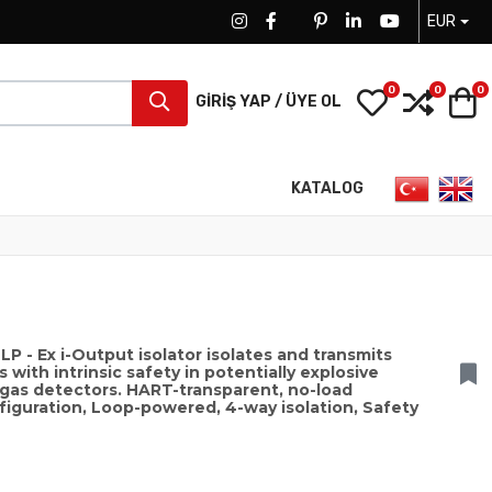
EUR
FACEBOOK SOCIAL LINK
FACEBOOK SOCIAL LINK
TWITTER SOCIAL LINK
PINTEREST SOCIAL LINK
LINKEDIN SOCIAL LIN
YOUTUBE SOCI
0
0
0
My Wishlist
Compa
S
GIRIŞ YAP / ÜYE OL
Dilinizi seçin
KATALOG
 - Ex i-Output isolator isolates and transmits
s with intrinsic safety in potentially explosive
d gas detectors. HART-transparent, no-load
figuration, Loop-powered, 4-way isolation, Safety