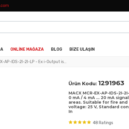
k.com
DA
ONLINE MAĞAZA
BLOG
BIZE ULAŞIN
MACX MCR-EX-AP-IDS-2I-2I-LP - Ex i-Output isolator isolates and transmits 0 mA / 4 mA ... 20 mA signals with intrinsic safety in potentially explosive areas. Suitable for fire and gas detectors. HART-transparent, no-load voltage: 25 V, Standard configuration, Loop-powered, 4-way isolation, Safety In
1291963
Ürün Kodu:
MACX MCR-EX-AP-IDS-2I-2I-LP
0 mA / 4 mA ... 20 mA signal
areas. Suitable for fire an
voltage: 25 V, Standard con
In
48 Ratings