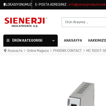
LOKASIYONUMUZ
E-POSTA ADRESINIZ :
info@sienerjimekatroni
Ürün Arayınız ...
ÜRÜN KATEGORISI
ANASAYFA
HAKKIMIZ
Anasayfa
Online Mağaza
PHOENIX CONTACT