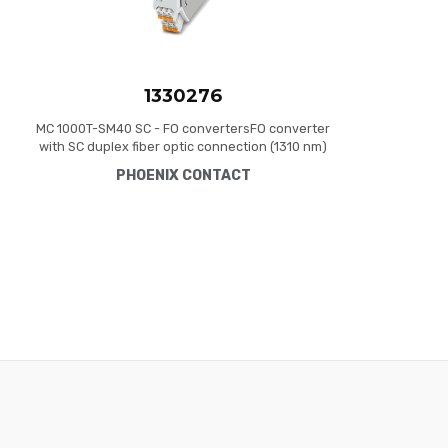
1330276
MC 1000T-SM40 SC - FO convertersFO converter
with SC duplex fiber optic connection (1310 nm)
for converting 100Base-TX to singlemode fiber
PHOENIX CONTACT
optics. Auto MDI(X) function, DIN rail mountable
with wide operating temperature range.