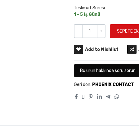
Teslimat Süresi
1 - 5 İş Günü
Miktar
-
+
Add to Wishlist
Bu ürün hakkında soru sorun
Geri dön:
PHOENIX CONTACT