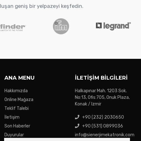
oluşan geniş bir yelpazeyi keşfedin.
ANA MENU
İLETIŞIM BILGILERI
Hakkımızda
Halkapınar Mah. 1203 Sok.
No:13, Ofis:705, Onuk Plaza,
Online Mağaza
Konak / Izmir
Teklif Talebi
İletişim
+90 (232) 2030650
Son Haberler
+90 (531) 0899036
Duyurular
info@sienerjimekatronik.com