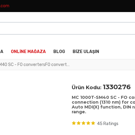
k.com
DA
ONLINE MAĞAZA
BLOG
BIZE ULAŞIN
MC 1000T-SM40 SC - FO convertersFO converter with SC duplex fiber optic connection (1310 nm) for converting 100Base-TX to singlemode fiber optics. Auto MDI(X) function, DIN rail mountable with wide operating temperature range.
1330276
Ürün Kodu:
MC 1000T-SM40 SC - FO con
connection (1310 nm) for c
Auto MDI(X) function, DIN 
range.
45 Ratings