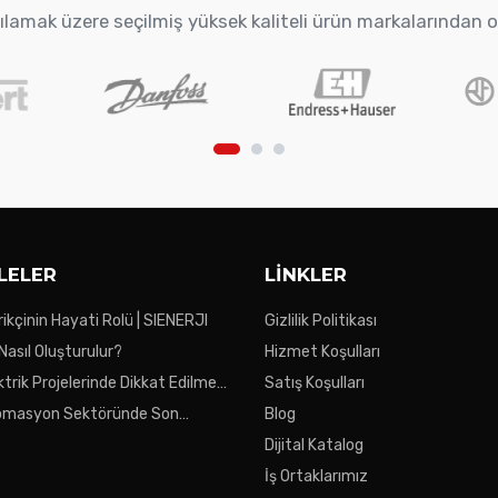
arşılamak üzere seçilmiş yüksek kaliteli ürün markalarından 
LELER
LINKLER
ikçinin Hayati Rolü | SIENERJI
Gizlilik Politikası
 Nasıl Oluşturulur?
Hizmet Koşulları
ktrik Projelerinde Dikkat Edilmesi
Satış Koşulları
ar
tomasyon Sektöründe Son
Blog
Dijital Katalog
İş Ortaklarımız