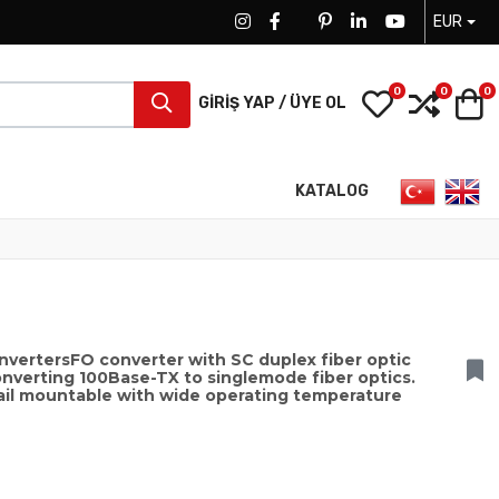
EUR
FACEBOOK SOCIAL LINK
FACEBOOK SOCIAL LINK
TWITTER SOCIAL LINK
PINTEREST SOCIAL LINK
LINKEDIN SOCIAL LIN
YOUTUBE SOCI
0
0
0
My Wishlist
Compa
S
GIRIŞ YAP / ÜYE OL
Dilinizi seçin
KATALOG
vertersFO converter with SC duplex fiber optic
onverting 100Base-TX to singlemode fiber optics.
rail mountable with wide operating temperature