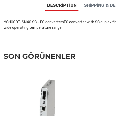
DESCRIPTION
SHIPPING & D
MC 1000T-SM40 SC - FO convertersFO converter with SC duplex fiber
wide operating temperature range.
SON GÖRÜNENLER
Add to Wishlist
Add to Compare
Quick View