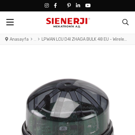
FACEBOOK SOCIAL LINK
FACEBOOK SOCIAL LINK
TWITTER SOCIAL LINK
PINTEREST SOCIAL LINK
LINKEDIN SOCIAL LINK
YOUTUBE SOCIAL LINK
Anasayfa
LPWAN LCU D4I ZHAGA BULK 48 EU - Wireless moduleZhaga Book 18-compatible control device for street lighting via LoRaWAN, packing unit: 48 pieces, power supply and DALI-2 communication via Zhaga-compatible base, control of DALI-2-compatible electronic ballasts