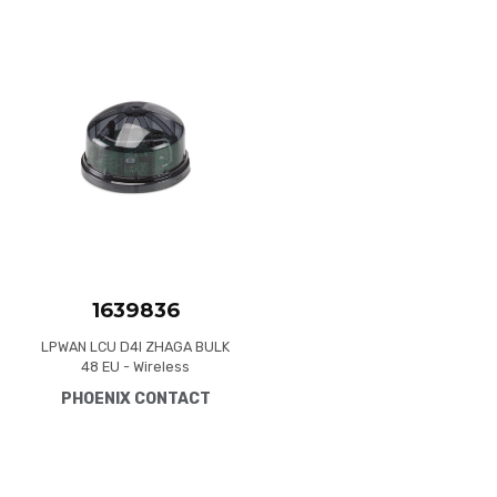
Add to Wishlist
Add to Compare
Quick View
1639836
LPWAN LCU D4I ZHAGA BULK
48 EU - Wireless
moduleZhaga Book 18-
PHOENIX CONTACT
compatible control device
for street lighting via
LoRaWAN, packing unit:
48 pieces, power supply and
DALI-2 communication via