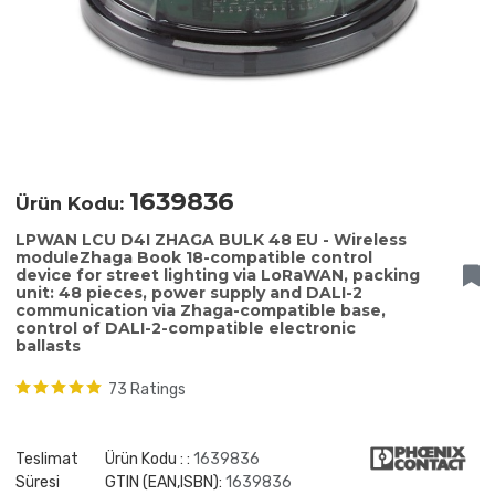
1639836
Ürün Kodu:
LPWAN LCU D4I ZHAGA BULK 48 EU - Wireless
moduleZhaga Book 18-compatible control
device for street lighting via LoRaWAN, packing
unit: 48 pieces, power supply and DALI-2
communication via Zhaga-compatible base,
control of DALI-2-compatible electronic
ballasts
73 Ratings
Teslimat
Ürün Kodu : :
1639836
Süresi
GTIN (EAN,ISBN):
1639836