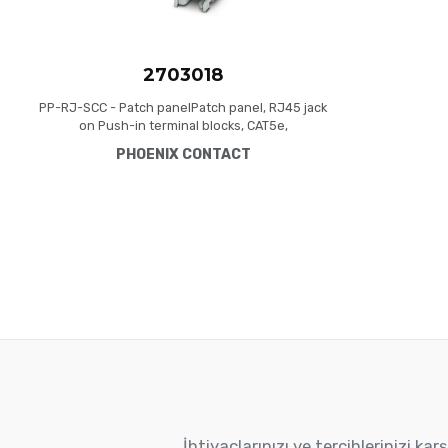
2703018
PP-RJ-SCC - Patch panelPatch panel, RJ45 jack
on Push-in terminal blocks, CAT5e,
10/100/1000 Mbps, DIN rail adapter, IP20, shield
PHOENIX CONTACT
contacting with strain relief
İhtiyaçlarınızı ve tercihlerinizi k