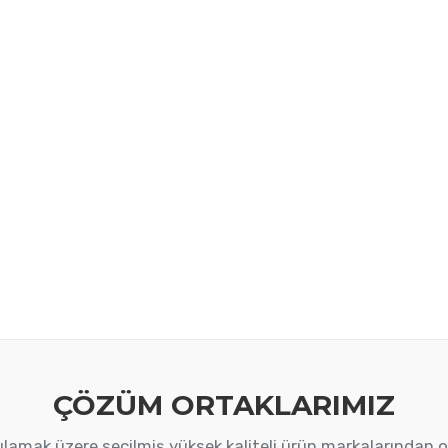
ÇÖZÜM ORTAKLARIMIZ
arşılamak üzere seçilmiş yüksek kaliteli ürün markalarından 