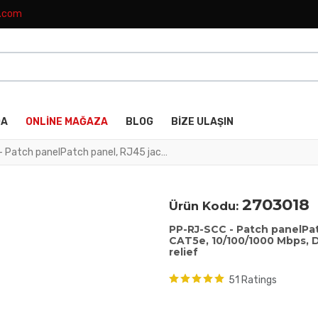
k.com
DA
ONLINE MAĞAZA
BLOG
BIZE ULAŞIN
PP-RJ-SCC - Patch panelPatch panel, RJ45 jack on Push-in terminal blocks, CAT5e, 10/100/1000 Mbps, DIN rail adapter, IP20, shield contacting with strain relief
2703018
Ürün Kodu:
PP-RJ-SCC - Patch panelPat
CAT5e, 10/100/1000 Mbps, DI
relief
51 Ratings