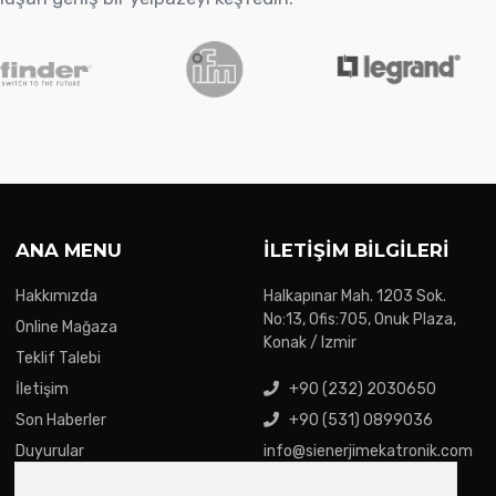
ANA MENU
İLETIŞIM BILGILERI
Hakkımızda
Halkapınar Mah. 1203 Sok.
No:13, Ofis:705, Onuk Plaza,
Online Mağaza
Konak / Izmir
Teklif Talebi
İletişim
+90 (232) 2030650
Son Haberler
+90 (531) 0899036
Duyurular
info@sienerjimekatronik.com