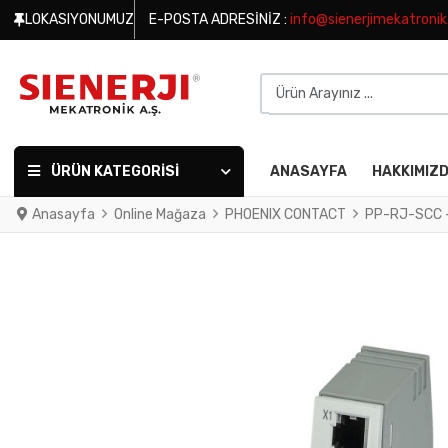
LOKASIYONUMUZ
E-POSTA ADRESINIZ :
info@sienerjimekatroni
Ürün Arayınız ...
ÜRÜN KATEGORISI
ANASAYFA
HAKKIMIZ
Anasayfa
Online Mağaza
PHOENIX CONTACT