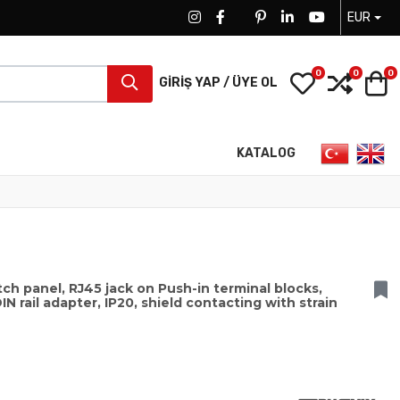
EUR
FACEBOOK SOCIAL LINK
FACEBOOK SOCIAL LINK
TWITTER SOCIAL LINK
PINTEREST SOCIAL LINK
LINKEDIN SOCIAL LIN
YOUTUBE SOCI
0
0
0
My Wishlist
Compa
S
GIRIŞ YAP / ÜYE OL
Dilinizi seçin
KATALOG
ch panel, RJ45 jack on Push-in terminal blocks,
N rail adapter, IP20, shield contacting with strain