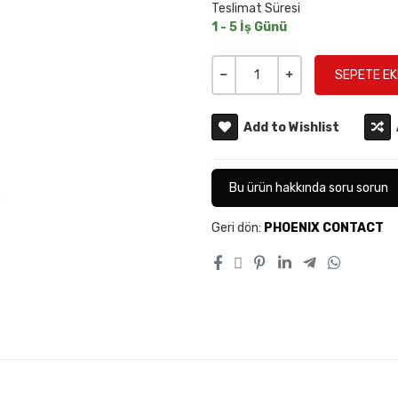
Teslimat Süresi
1 - 5 İş Günü
Miktar
-
+
Add to Wishlist
Bu ürün hakkında soru sorun
Geri dön:
PHOENIX CONTACT