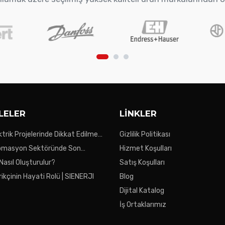
LELER
LINKLER
ktrik Projelerinde Dikkat Edilmesi
Gizlilik Politikası
ar
tomasyon Sektöründe Son
Hizmet Koşulları
 Nasıl Oluşturulur?
Satış Koşulları
ikçinin Hayati Rolü | SIENERJI
Blog
Dijital Katalog
İş Ortaklarımız