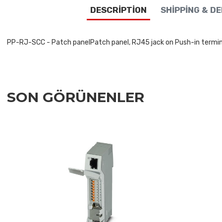
DESCRIPTION
SHIPPING & D
PP-RJ-SCC - Patch panelPatch panel, RJ45 jack on Push-in terminal 
SON GÖRÜNENLER
Add to Wishlist
Add to Compare
Quick View