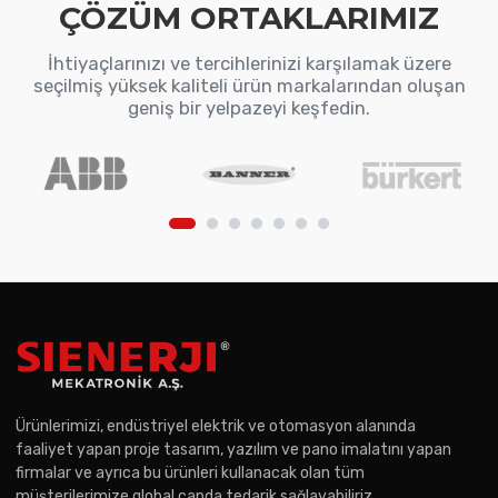
ÇÖZÜM ORTAKLARIMIZ
İhtiyaçlarınızı ve tercihlerinizi karşılamak üzere
seçilmiş yüksek kaliteli ürün markalarından oluşan
geniş bir yelpazeyi keşfedin.
Ürünlerimizi, endüstriyel elektrik ve otomasyon alanında
faaliyet yapan proje tasarım, yazılım ve pano imalatını yapan
firmalar ve ayrıca bu ürünleri kullanacak olan tüm
müşterilerimize global çapda tedarik sağlayabiliriz.