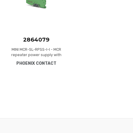
2864079
MINI MCR-SL-RPSS-I-I - MCR
repeater power supply with
HART transparency, input
PHOENIX CONTACT
signal: 4 mA ... 20 mA, output
signal: 4 mA ... 20 mA, with
screw connection