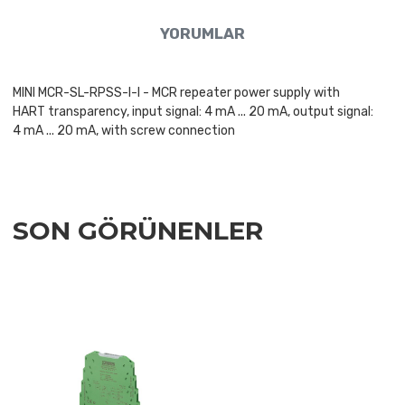
YORUMLAR
MINI MCR-SL-RPSS-I-I - MCR repeater power supply with
HART transparency, input signal: 4 mA ... 20 mA, output signal:
4 mA ... 20 mA, with screw connection
SON GÖRÜNENLER
Add to Wishlist
Add to Compare
Quick View