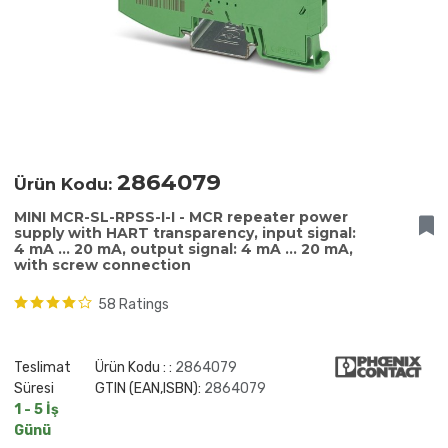
2864079
Ürün Kodu:
MINI MCR-SL-RPSS-I-I - MCR repeater power
supply with HART transparency, input signal:
4 mA ... 20 mA, output signal: 4 mA ... 20 mA,
with screw connection
58 Ratings
Teslimat
Ürün Kodu : :
2864079
Süresi
GTIN (EAN,ISBN):
2864079
1 - 5 İş
Günü