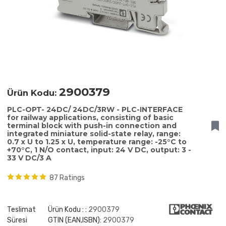
2900379
Ürün Kodu:
PLC-OPT- 24DC/ 24DC/3RW - PLC-INTERFACE
for railway applications, consisting of basic
terminal block with push-in connection and
integrated miniature solid-state relay, range:
0.7 x U to 1.25 x U, temperature range: -25°C to
+70°C, 1 N/O contact, input: 24 V DC, output: 3 -
33 V DC/3 A
87 Ratings
Teslimat
Ürün Kodu : :
2900379
Süresi
GTIN (EAN,ISBN):
2900379