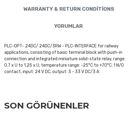
WARRANTY & RETURN CONDITIONS
YORUMLAR
PLC-OPT- 24DC/ 24DC/3RW - PLC-INTERFACE for railway
applications, consisting of basic terminal block with push-in
connection and integrated miniature solid-state relay, range:
0.7 x U to 1.25 x U, temperature range: -25°C to +70°C, 1 N/O
contact, input: 24 V DC, output: 3 - 33 V DC/3 A
SON GÖRÜNENLER
Add to Wishlist