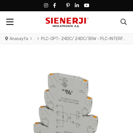
FACEBOOK SOCIAL LINK
FACEBOOK SOCIAL LINK
TWITTER SOCIAL LINK
PINTEREST SOCIAL LINK
LINKEDIN SOCIAL LINK
YOUTUBE SOCIAL LINK
Anasayfa
PLC-OPT- 24DC/ 24DC/3RW - PLC-INTERFACE for railway applications, consisting of basic terminal block with push-in connection and integrated miniature solid-state relay, range: 0.7 x U to 1.25 x U, temperature range: -25°C to +70°C, 1 N/O contact, input: 24 V DC, output: 3 - 33 V DC/3 A