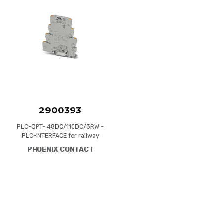
Add to Compare
Quick View
2900393
PLC-OPT- 48DC/110DC/3RW -
PLC-INTERFACE for railway
applications, consisting of
PHOENIX CONTACT
basic terminal block with
push-in connection and
integrated miniature solid-
state relay, range: 0.7 x U to
1.25 x U, temperature range:
-25°C to +70°C, 1 N/O
contact, input: 48 V DC,
output: 12 - 140 V DC/3 A