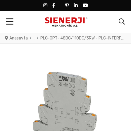
FACEBOOK SOCIAL LINK
FACEBOOK SOCIAL LINK
TWITTER SOCIAL LINK
PINTEREST SOCIAL LINK
LINKEDIN SOCIAL LINK
YOUTUBE SOCIAL LINK
Anasayfa
PLC-OPT- 48DC/110DC/3RW - PLC-INTERFACE for railway applications, consisting of basic terminal block with push-in connection and integrated miniature solid-state relay, range: 0.7 x U to 1.25 x U, temperature range: -25°C to +70°C, 1 N/O contact, input: 48 V DC, output: 12 - 140 V DC/3 A