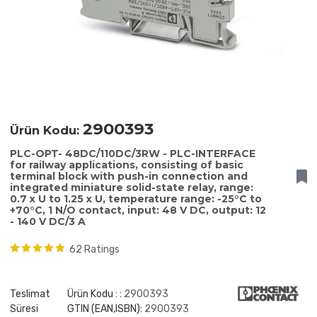
2900393
Ürün Kodu:
PLC-OPT- 48DC/110DC/3RW - PLC-INTERFACE
for railway applications, consisting of basic
terminal block with push-in connection and
integrated miniature solid-state relay, range:
0.7 x U to 1.25 x U, temperature range: -25°C to
+70°C, 1 N/O contact, input: 48 V DC, output: 12
- 140 V DC/3 A
62 Ratings
Teslimat
Ürün Kodu : :
2900393
Süresi
GTIN (EAN,ISBN):
2900393