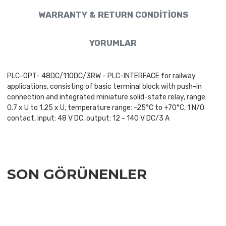
WARRANTY & RETURN CONDITIONS
YORUMLAR
PLC-OPT- 48DC/110DC/3RW - PLC-INTERFACE for railway
applications, consisting of basic terminal block with push-in
connection and integrated miniature solid-state relay, range:
0.7 x U to 1.25 x U, temperature range: -25°C to +70°C, 1 N/O
contact, input: 48 V DC, output: 12 - 140 V DC/3 A
SON GÖRÜNENLER
Add to Wishlist