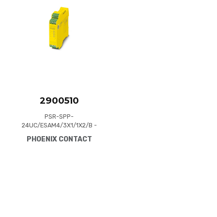
Quick View
2900510
PSR-SPP-
24UC/ESAM4/3X1/1X2/B -
Safety relay for emergency
PHOENIX CONTACT
stop and safety door
monitoring up to SIL 3 or
Cat. 4, PL e in accordance
with EN ISO 13849, 2-channel
operation, 3 enabling
current paths, nominal input
voltage: 24 V DC, pluggable
Push-in terminal block