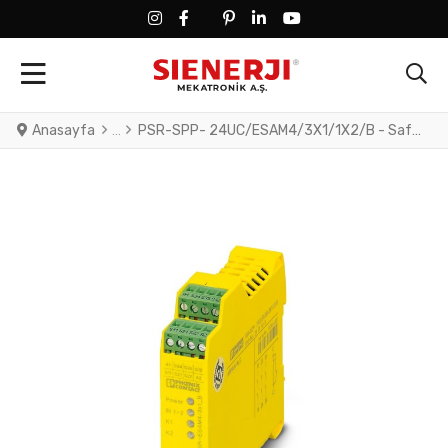
FACEBOOK SOCIAL LINK
FACEBOOK SOCIAL LINK
TWITTER SOCIAL LINK
PINTEREST SOCIAL LINK
LINKEDIN SOCIAL LINK
YOUTUBE SOCIAL LINK
Anasayfa
PSR-SPP- 24UC/ESAM4/3X1/1X2/B - Safety relay for emergency stop and safety door monitoring up to SIL 3 or Cat. 4, PL e in accordance with EN ISO 13849, 2-channel operation, 3 enabling current paths, nominal input voltage: 24 V DC, pluggable Push-in terminal block