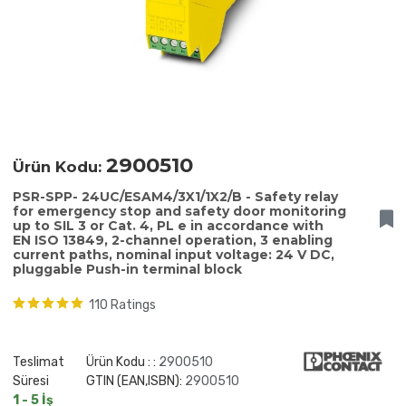
2900510
Ürün Kodu:
PSR-SPP- 24UC/ESAM4/3X1/1X2/B - Safety relay
for emergency stop and safety door monitoring
up to SIL 3 or Cat. 4, PL e in accordance with
EN ISO 13849, 2-channel operation, 3 enabling
current paths, nominal input voltage: 24 V DC,
pluggable Push-in terminal block
110 Ratings
Teslimat
Ürün Kodu : :
2900510
Süresi
GTIN (EAN,ISBN):
2900510
1 - 5 İş