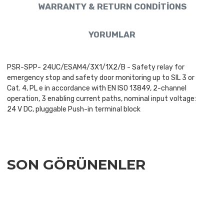
WARRANTY & RETURN CONDITIONS
YORUMLAR
PSR-SPP- 24UC/ESAM4/3X1/1X2/B - Safety relay for
emergency stop and safety door monitoring up to SIL 3 or
Cat. 4, PL e in accordance with EN ISO 13849, 2-channel
operation, 3 enabling current paths, nominal input voltage:
24 V DC, pluggable Push-in terminal block
SON GÖRÜNENLER
Add to Wishlist
Add to Compare