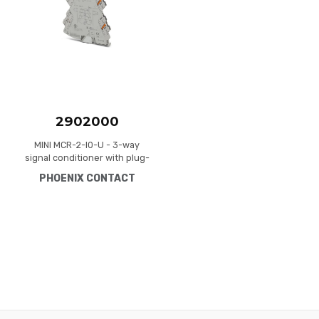
Quick View
2902000
MINI MCR-2-I0-U - 3-way
signal conditioner with plug-
in connection technology
PHOENIX CONTACT
for the electrical isolation of
analog signals. Input signal:
0 mA ... 20 mA, output signal:
0 V ... 10 V, screw connection
technology