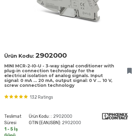
2902000
Ürün Kodu:
MINI MCR-2-I0-U - 3-way signal conditioner with
plug-in connection technology for the
electrical isolation of analog signals. Input
signal: 0 mA ... 20 mA, output signal: 0 V ... 10 V,
screw connection technology
132 Ratings
Teslimat
Ürün Kodu : :
2902000
Süresi
GTIN (EAN,ISBN):
2902000
1 - 5 İş
Günü