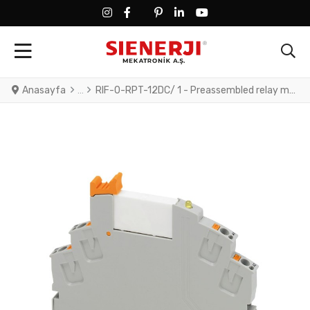
FACEBOOK SOCIAL LINK
FACEBOOK SOCIAL LINK
TWITTER SOCIAL LINK
PINTEREST SOCIAL LINK
LINKEDIN SOCIAL LINK
YOUTUBE SOCIAL LINK
Anasayfa
RIF-0-RPT-12DC/ 1 - Preassembled relay module with Push-in connection, consisting of: relay base with ejector and power contact relay. Contact switching type: 1 N/O contact. Input voltage: 12 V DC