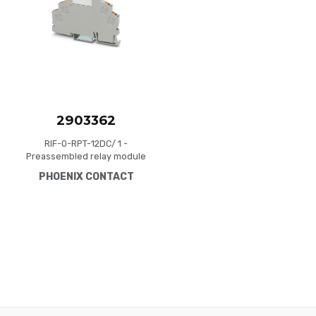
Quick View
2903362
RIF-0-RPT-12DC/ 1 -
Preassembled relay module
with Push-in connection,
PHOENIX CONTACT
consisting of: relay base
with ejector and power
contact relay. Contact
switching type: 1 N/O
contact. Input voltage: 12 V
DC