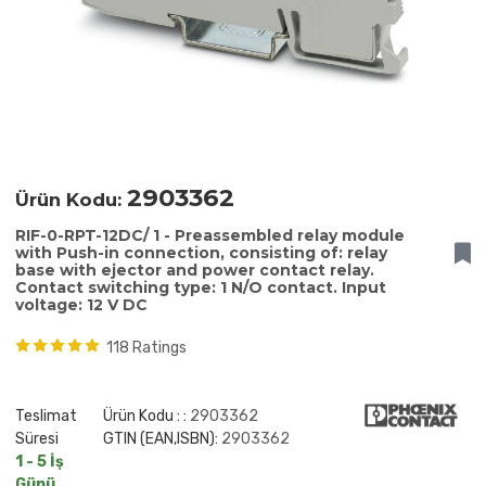
2903362
Ürün Kodu:
RIF-0-RPT-12DC/ 1 - Preassembled relay module
with Push-in connection, consisting of: relay
base with ejector and power contact relay.
Contact switching type: 1 N/O contact. Input
voltage: 12 V DC
118 Ratings
Teslimat
Ürün Kodu : :
2903362
Süresi
GTIN (EAN,ISBN):
2903362
1 - 5 İş
Günü