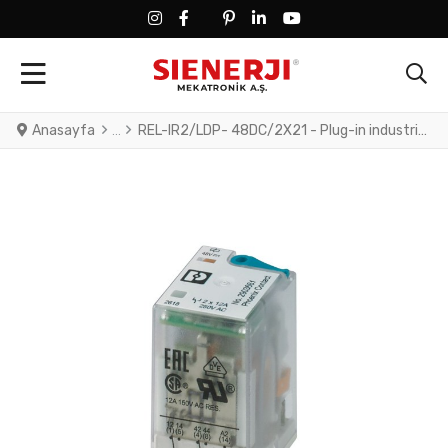
FACEBOOK SOCIAL LINK
FACEBOOK SOCIAL LINK
TWITTER SOCIAL LINK
PINTEREST SOCIAL LINK
LINKEDIN SOCIAL LINK
YOUTUBE SOCIAL LINK
Anasayfa
REL-IR2/LDP- 48DC/2X21 - Plug-in industrial relay with power contacts, 2 changeover contacts, test button, status LED, freewheeling diode, mechanical switching position indicator, polarity: A1+, A2-, input voltage: 48 V DC