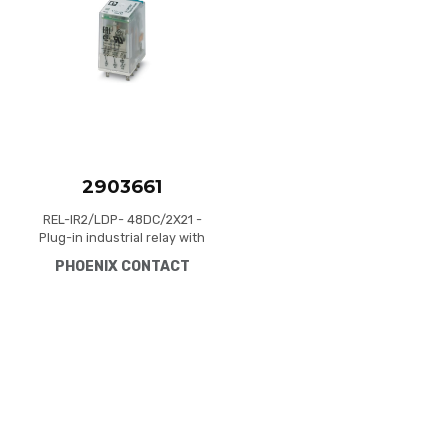
Quick View
2903661
REL-IR2/LDP- 48DC/2X21 -
Plug-in industrial relay with
power contacts, 2
PHOENIX CONTACT
changeover contacts, test
button, status LED,
freewheeling diode,
mechanical switching
position indicator, polarity:
A1+, A2-, input voltage: 48 V
DC