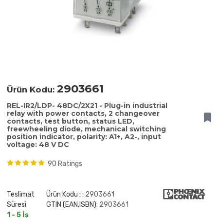
2903661
Ürün Kodu:
REL-IR2/LDP- 48DC/2X21 - Plug-in industrial
relay with power contacts, 2 changeover
contacts, test button, status LED,
freewheeling diode, mechanical switching
position indicator, polarity: A1+, A2-, input
voltage: 48 V DC
90 Ratings
Teslimat
Ürün Kodu : :
2903661
Süresi
GTIN (EAN,ISBN):
2903661
1 - 5 İş