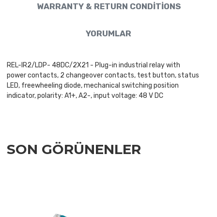
WARRANTY & RETURN CONDITIONS
YORUMLAR
REL-IR2/LDP- 48DC/2X21 - Plug-in industrial relay with
power contacts, 2 changeover contacts, test button, status
LED, freewheeling diode, mechanical switching position
indicator, polarity: A1+, A2-, input voltage: 48 V DC
SON GÖRÜNENLER
Add to Wishlist
Add to Compare