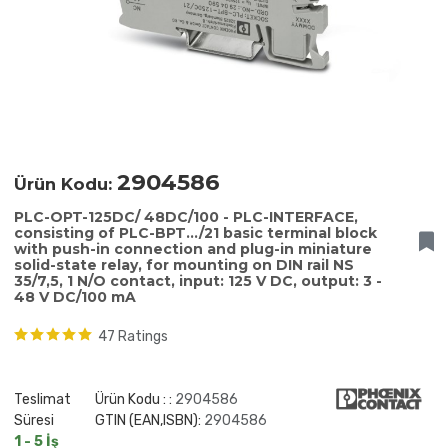
2904586
Ürün Kodu:
PLC-OPT-125DC/ 48DC/100 - PLC-INTERFACE,
consisting of PLC-BPT.../21 basic terminal block
with push-in connection and plug-in miniature
solid-state relay, for mounting on DIN rail NS
35/7,5, 1 N/O contact, input: 125 V DC, output: 3 -
48 V DC/100 mA
47 Ratings
Teslimat
Ürün Kodu : :
2904586
Süresi
GTIN (EAN,ISBN):
2904586
1 - 5 İş