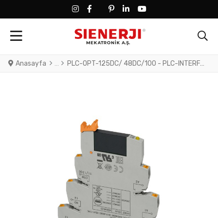
FACEBOOK SOCIAL LINK
FACEBOOK SOCIAL LINK
TWITTER SOCIAL LINK
PINTEREST SOCIAL LINK
LINKEDIN SOCIAL LINK
YOUTUBE SOCIAL LINK
Anasayfa
PLC-OPT-125DC/ 48DC/100 - PLC-INTERFACE, consisting of PLC-BPT.../21 basic terminal block with push-in connection and plug-in miniature solid-state relay, for mounting on DIN rail NS 35/7,5, 1 N/O contact, input: 125 V DC, output: 3 - 48 V DC/100 mA