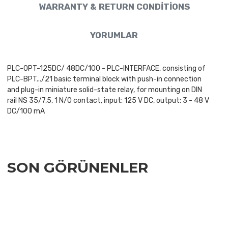
WARRANTY & RETURN CONDITIONS
YORUMLAR
PLC-OPT-125DC/ 48DC/100 - PLC-INTERFACE, consisting of
PLC-BPT.../21 basic terminal block with push-in connection
and plug-in miniature solid-state relay, for mounting on DIN
rail NS 35/7,5, 1 N/O contact, input: 125 V DC, output: 3 - 48 V
DC/100 mA
SON GÖRÜNENLER
Add to Wishlist
Add to Compare