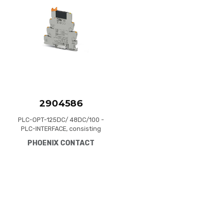
Quick View
2904586
PLC-OPT-125DC/ 48DC/100 -
PLC-INTERFACE, consisting
of PLC-BPT.../21 basic
PHOENIX CONTACT
terminal block with push-in
connection and plug-in
miniature solid-state relay,
for mounting on DIN rail NS
35/7,5, 1 N/O contact, input:
125 V DC, output: 3 - 48 V
DC/100 mA