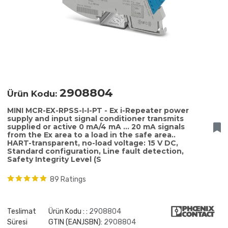
2908804
Ürün Kodu:
MINI MCR-EX-RPSS-I-I-PT - Ex i-Repeater power
supply and input signal conditioner transmits
supplied or active 0 mA/4 mA ... 20 mA signals
from the Ex area to a load in the safe area..
HART-transparent, no-load voltage: 15 V DC,
Standard configuration, Line fault detection,
Safety Integrity Level (S
89 Ratings
Teslimat
Ürün Kodu : :
2908804
Süresi
GTIN (EAN,ISBN):
2908804