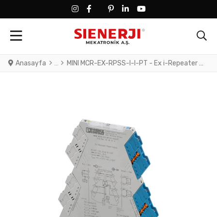
FACEBOOK SOCIAL LINK
FACEBOOK SOCIAL LINK
TWITTER SOCIAL LINK
PINTEREST SOCIAL LINK
LINKEDIN SOCIAL LINK
YOUTUBE SOCIAL LINK
Anasayfa
MINI MCR-EX-RPSS-I-I-PT - Ex i-Repeater power supply and input signal conditioner transmits supplied or active 0 mA/4 mA ... 20 mA signals from the Ex area to a load in the safe area.. HART-transparent, no-load voltage: 15 V DC, Standard configuration, Line fault detection, Safety Integrity Level (S