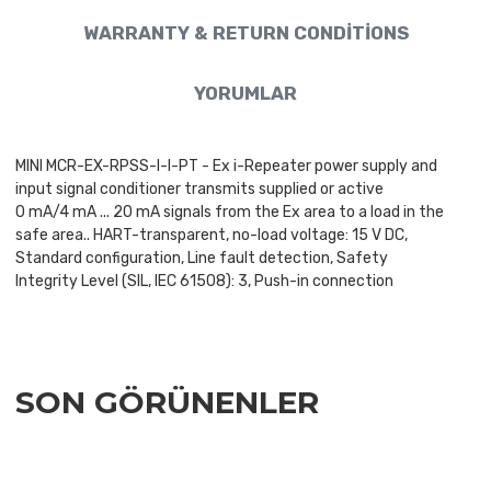
WARRANTY & RETURN CONDITIONS
YORUMLAR
MINI MCR-EX-RPSS-I-I-PT - Ex i-Repeater power supply and
input signal conditioner transmits supplied or active
0 mA/4 mA ... 20 mA signals from the Ex area to a load in the
safe area.. HART-transparent, no-load voltage: 15 V DC,
Standard configuration, Line fault detection, Safety
Integrity Level (SIL, IEC 61508): 3, Push-in connection
SON GÖRÜNENLER
Add to Wishlist