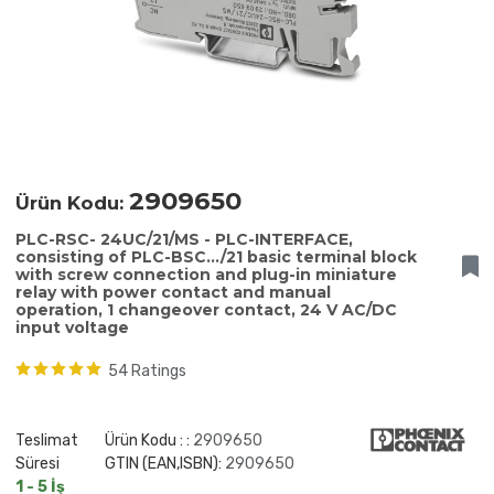
2909650
Ürün Kodu:
PLC-RSC- 24UC/21/MS - PLC-INTERFACE,
consisting of PLC-BSC.../21 basic terminal block
with screw connection and plug-in miniature
relay with power contact and manual
operation, 1 changeover contact, 24 V AC/DC
input voltage
54 Ratings
Teslimat
Ürün Kodu : :
2909650
Süresi
GTIN (EAN,ISBN):
2909650
1 - 5 İş