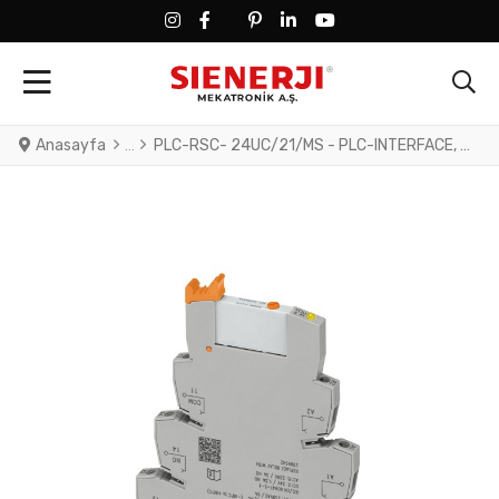
FACEBOOK SOCIAL LINK
FACEBOOK SOCIAL LINK
TWITTER SOCIAL LINK
PINTEREST SOCIAL LINK
LINKEDIN SOCIAL LINK
YOUTUBE SOCIAL LINK
Anasayfa
PLC-RSC- 24UC/21/MS - PLC-INTERFACE, consisting of PLC-BSC.../21 basic terminal block with screw connection and plug-in miniature relay with power contact and manual operation, 1 changeover contact, 24 V AC/DC input voltage