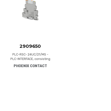
Quick View
2909650
PLC-RSC- 24UC/21/MS -
PLC-INTERFACE, consisting
of PLC-BSC.../21 basic
PHOENIX CONTACT
terminal block with screw
connection and plug-in
miniature relay with power
contact and manual
operation, 1 changeover
contact, 24 V AC/DC input
voltage