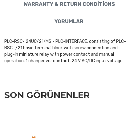
WARRANTY & RETURN CONDITIONS
YORUMLAR
PLC-RSC- 24UC/21/MS - PLC-INTERFACE, consisting of PLC-
BSC.../21 basic terminal block with screw connection and
plug-in miniature relay with power contact and manual
operation, 1 changeover contact, 24 V AC/DC input voltage
SON GÖRÜNENLER
Add to Wishlist
Add to Compare