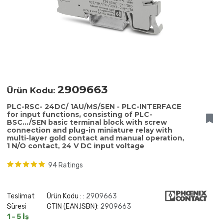
2909663
Ürün Kodu:
PLC-RSC- 24DC/ 1AU/MS/SEN - PLC-INTERFACE
for input functions, consisting of PLC-
BSC.../SEN basic terminal block with screw
connection and plug-in miniature relay with
multi-layer gold contact and manual operation,
1 N/O contact, 24 V DC input voltage
94 Ratings
Teslimat
Ürün Kodu : :
2909663
Süresi
GTIN (EAN,ISBN):
2909663
1 - 5 İş