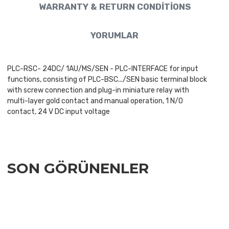
WARRANTY & RETURN CONDITIONS
YORUMLAR
PLC-RSC- 24DC/ 1AU/MS/SEN - PLC-INTERFACE for input
functions, consisting of PLC-BSC.../SEN basic terminal block
with screw connection and plug-in miniature relay with
multi-layer gold contact and manual operation, 1 N/O
contact, 24 V DC input voltage
SON GÖRÜNENLER
Add to Wishlist
Add to Compare