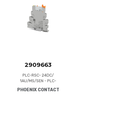
Quick View
2909663
PLC-RSC- 24DC/
1AU/MS/SEN - PLC-
INTERFACE for input
PHOENIX CONTACT
functions, consisting of
PLC-BSC.../SEN basic
terminal block with screw
connection and plug-in
miniature relay with multi-
layer gold contact and
manual operation, 1 N/O
contact, 24 V DC input
voltage