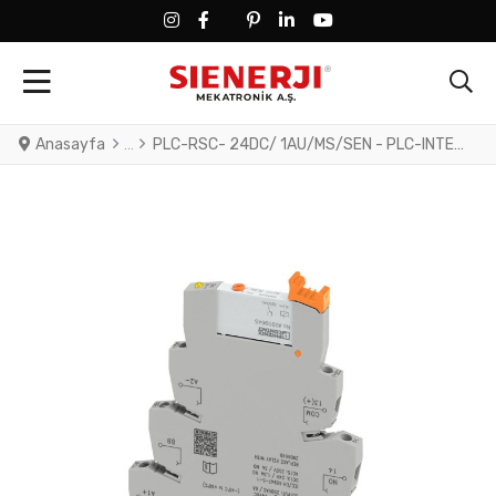
FACEBOOK SOCIAL LINK
FACEBOOK SOCIAL LINK
TWITTER SOCIAL LINK
PINTEREST SOCIAL LINK
LINKEDIN SOCIAL LINK
YOUTUBE SOCIAL LINK
Anasayfa
PLC-RSC- 24DC/ 1AU/MS/SEN - PLC-INTERFACE for input functions, consisting of PLC-BSC.../SEN basic terminal block with screw connection and plug-in miniature relay with multi-layer gold contact and manual operation, 1 N/O contact, 24 V DC input voltage