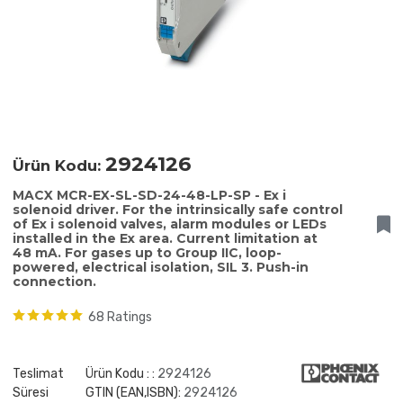
2924126
Ürün Kodu:
MACX MCR-EX-SL-SD-24-48-LP-SP - Ex i
solenoid driver. For the intrinsically safe control
of Ex i solenoid valves, alarm modules or LEDs
installed in the Ex area. Current limitation at
48 mA. For gases up to Group IIC, loop-
powered, electrical isolation, SIL 3. Push-in
connection.
68 Ratings
Teslimat
Ürün Kodu : :
2924126
Süresi
GTIN (EAN,ISBN):
2924126