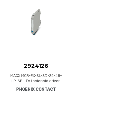
Add to Compare
Quick View
2924126
MACX MCR-EX-SL-SD-24-48-
LP-SP - Ex i solenoid driver.
For the intrinsically safe
PHOENIX CONTACT
control of Ex i solenoid
valves, alarm modules or
LEDs installed in the Ex area.
Current limitation at 48 mA.
For gases up to Group IIC,
loop-powered, electrical
isolation, SIL 3. Push-in
connection.