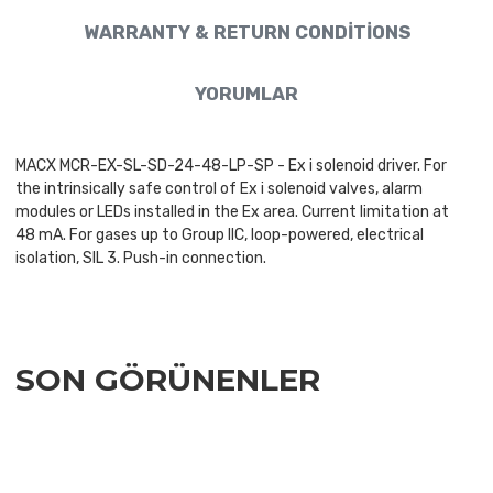
WARRANTY & RETURN CONDITIONS
YORUMLAR
MACX MCR-EX-SL-SD-24-48-LP-SP - Ex i solenoid driver. For
the intrinsically safe control of Ex i solenoid valves, alarm
modules or LEDs installed in the Ex area. Current limitation at
48 mA. For gases up to Group IIC, loop-powered, electrical
isolation, SIL 3. Push-in connection.
SON GÖRÜNENLER
Add to Wishlist