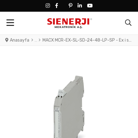
FACEBOOK SOCIAL LINK
FACEBOOK SOCIAL LINK
TWITTER SOCIAL LINK
PINTEREST SOCIAL LINK
LINKEDIN SOCIAL LINK
YOUTUBE SOCIAL LINK
Anasayfa
MACX MCR-EX-SL-SD-24-48-LP-SP - Ex i solenoid driver. For the intrinsically safe control of Ex i solenoid valves, alarm modules or LEDs installed in the Ex area. Current limitation at 48 mA. For gases up to Group IIC, loop-powered, electrical isolation, SIL 3. Push-in connection.