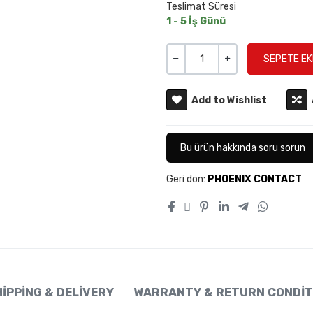
Teslimat Süresi
1 - 5 İş Günü
Miktar
-
+
Add to Wishlist
Bu ürün hakkında soru sorun
Geri dön:
PHOENIX CONTACT
IPPING & DELIVERY
WARRANTY & RETURN CONDIT