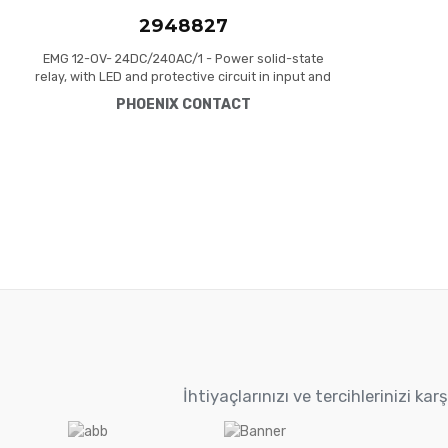
2948827
EMG 12-OV- 24DC/240AC/1 - Power solid-state
relay, with LED and protective circuit in input and
output circuits, input: 24 V DC, output: 24 - 280 V
PHOENIX CONTACT
AC/max. 1 A
İhtiyaçlarınızı ve tercihlerinizi k