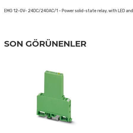
EMG 12-OV- 24DC/240AC/1 - Power solid-state relay, with LED and pr
SON GÖRÜNENLER
Add to Wishlist
Add to Compare
Quick View