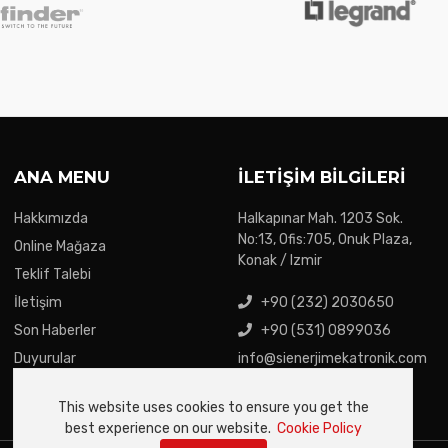
ANA MENU
İLETIŞIM BILGILERI
Hakkımızda
Halkapınar Mah. 1203 Sok.
No:13, Ofis:705, Onuk Plaza,
Online Mağaza
Konak / Izmir
Teklif Talebi
İletişim
+90 (232) 2030650
Son Haberler
+90 (531) 0899036
Duyurular
info@sienerjimekatronik.com
This website uses cookies to ensure you get the
best experience on our website.
Cookie Policy