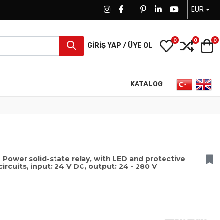
EUR
FACEBOOK SOCIAL LINK
FACEBOOK SOCIAL LINK
TWITTER SOCIAL LINK
PINTEREST SOCIAL LINK
LINKEDIN SOCIAL LIN
YOUTUBE SOCI
0
0
0
My Wishlist
Compa
S
GIRIŞ YAP / ÜYE OL
Dilinizi seçin
KATALOG
Power solid-state relay, with LED and protective
circuits, input: 24 V DC, output: 24 - 280 V