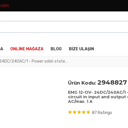
k.com
DA
ONLINE MAĞAZA
BLOG
BIZE ULAŞIN
EMG 12-OV- 24DC/240AC/1 - Power solid-state relay, with LED and protective circuit in input and output circuits, input: 24 V DC, output: 24 - 280 V AC/max. 1 A
2948827
Ürün Kodu:
EMG 12-OV- 24DC/240AC/1 - 
circuit in input and output 
AC/max. 1 A
87 Ratings