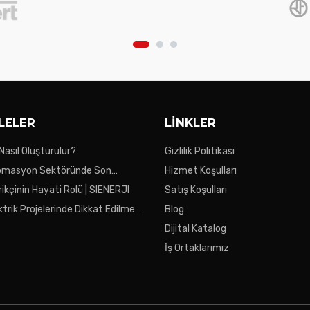
LELER
LINKLER
 Nasıl Oluşturulur?
Gizlilik Politikası
tomasyon Sektöründe Son
Hizmet Koşulları
ikçinin Hayati Rolü | SIENERJI
Satış Koşulları
ktrik Projelerinde Dikkat Edilmesi
Blog
ar
Dijital Katalog
İş Ortaklarımız