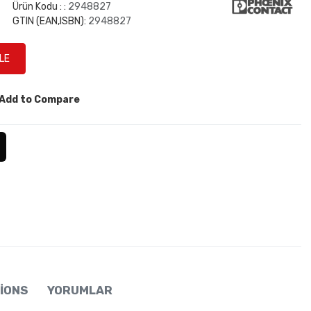
Ürün Kodu : :
2948827
GTIN (EAN,ISBN):
2948827
Add to Compare
IONS
YORUMLAR