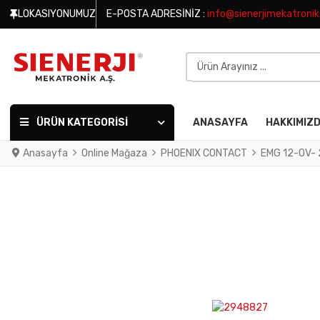
LOKASIYONUMUZ
E-POSTA ADRESINIZ :
info@sienerjimekatroni
Ürün Arayınız ...
ÜRÜN KATEGORISI
ANASAYFA
HAKKIMIZ
Anasayfa
Online Mağaza
PHOENIX CONTACT