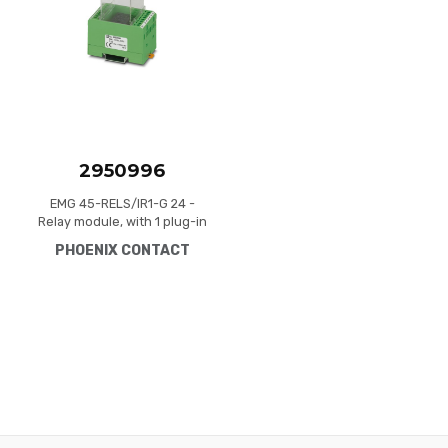
Quick View
2950996
EMG 45-RELS/IR1-G 24 -
Relay module, with 1 plug-in
base for industrial relays
PHOENIX CONTACT
size 1, contact: 4 changeover
contacts, input voltage 24-
48 V DC, with LED display,
freewheeling and polarity
protection diode