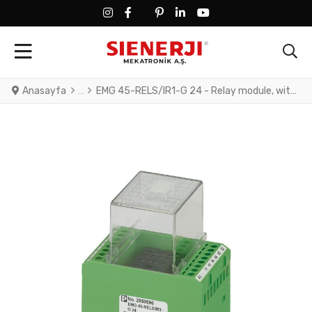
FACEBOOK SOCIAL LINK
FACEBOOK SOCIAL LINK
TWITTER SOCIAL LINK
PINTEREST SOCIAL LINK
LINKEDIN SOCIAL LINK
YOUTUBE SOCIAL LINK
Anasayfa
EMG 45-RELS/IR1-G 24 - Relay module, with 1 plug-in base for industrial relays size 1, contact: 4 changeover contacts, input voltage 24-48 V DC, with LED display, freewheeling and polarity protection diode