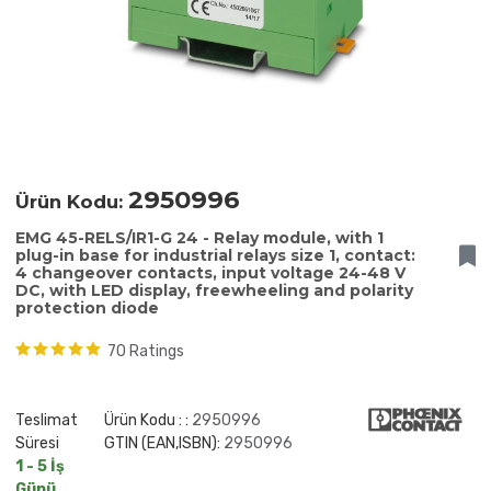
2950996
Ürün Kodu:
EMG 45-RELS/IR1-G 24 - Relay module, with 1
plug-in base for industrial relays size 1, contact:
4 changeover contacts, input voltage 24-48 V
DC, with LED display, freewheeling and polarity
protection diode
70 Ratings
Teslimat
Ürün Kodu : :
2950996
Süresi
GTIN (EAN,ISBN):
2950996
1 - 5 İş
Günü