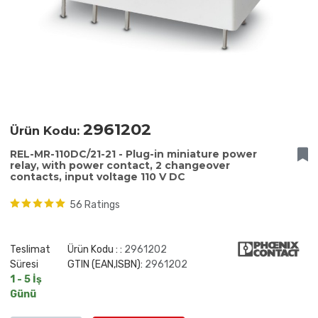
2961202
Ürün Kodu:
REL-MR-110DC/21-21 - Plug-in miniature power
relay, with power contact, 2 changeover
contacts, input voltage 110 V DC
56 Ratings
Teslimat
Ürün Kodu : :
2961202
Süresi
GTIN (EAN,ISBN):
2961202
1 - 5 İş
Günü