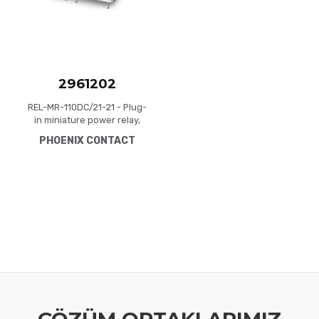
2961202
REL-MR-110DC/21-21 - Plug-
in miniature power relay,
with power contact, 2
PHOENIX CONTACT
changeover contacts, input
voltage 110 V DC