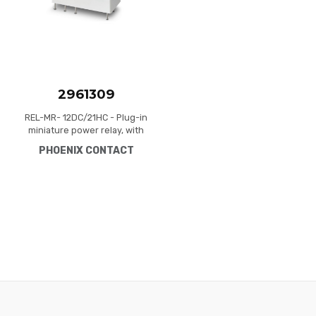
2961309
REL-MR- 12DC/21HC - Plug-in
miniature power relay, with
power contact for high
PHOENIX CONTACT
continuous currents, 1
changeover contact, input
voltage 12 V DC