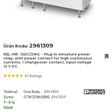
2961309
Ürün Kodu:
REL-MR- 12DC/21HC - Plug-in miniature power
relay, with power contact for high continuous
currents, 1 changeover contact, input voltage
12 V DC
47 Ratings
Teslimat
Ürün Kodu : :
2961309
Süresi
GTIN (EAN,ISBN):
2961309
1 - 5 İş
Günü