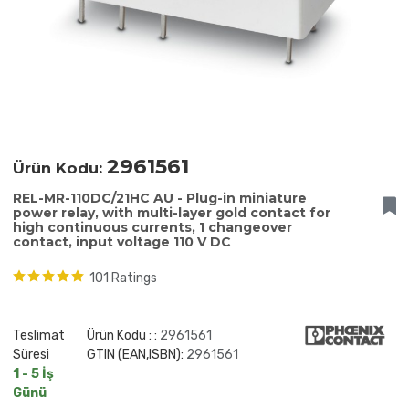
2961561
Ürün Kodu:
REL-MR-110DC/21HC AU - Plug-in miniature
power relay, with multi-layer gold contact for
high continuous currents, 1 changeover
contact, input voltage 110 V DC
101 Ratings
Teslimat
Ürün Kodu : :
2961561
Süresi
GTIN (EAN,ISBN):
2961561
1 - 5 İş
Günü