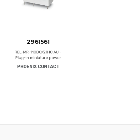
2961561
REL-MR-110DC/21HC AU -
Plug-in miniature power
relay, with multi-layer gold
PHOENIX CONTACT
contact for high continuous
currents, 1 changeover
contact, input voltage 110 V
DC