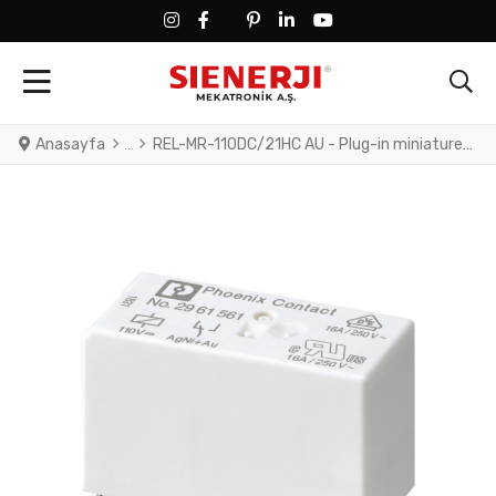
FACEBOOK SOCIAL LINK
FACEBOOK SOCIAL LINK
TWITTER SOCIAL LINK
PINTEREST SOCIAL LINK
LINKEDIN SOCIAL LINK
YOUTUBE SOCIAL LINK
Anasayfa
REL-MR-110DC/21HC AU - Plug-in miniature power relay, with multi-layer gold contact for high continuous currents, 1 changeover contact, input voltage 110 V DC