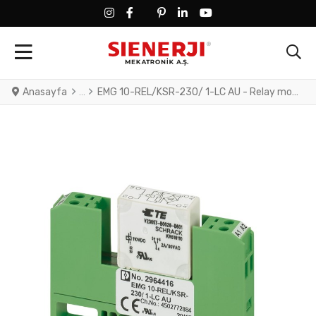
FACEBOOK SOCIAL LINK
FACEBOOK SOCIAL LINK
TWITTER SOCIAL LINK
PINTEREST SOCIAL LINK
LINKEDIN SOCIAL LINK
YOUTUBE SOCIAL LINK
Anasayfa
EMG 10-REL/KSR-230/ 1-LC AU - Relay module, with soldered-in miniature switching relay, gold contact for small loads, 1 N/O contact, input voltage 230 V AC/DC