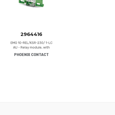
2964416
EMG 10-REL/KSR-230/ 1-LC
AU - Relay module, with
soldered-in miniature
PHOENIX CONTACT
switching relay, gold contact
for small loads, 1 N/O
contact, input voltage 230 V
AC/DC