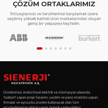
ÇÖZÜM ORTAKLARIMIZ
İhtiyaçlarınızı ve tercihlerinizi karşılamak üzere
seçilmiş yüksek kaliteli ürün markalarından oluşan
geniş bir yelpazeyi keşfedin.
Ürünlerimizi, endüstriyel elektrik ve otomasyon alanında
faaliyet yapan proje tasarım, yazılım ve pano imalatını yapan
firmalar ve ayrıca bu ürünleri kullanacak olan tüm
müşterilerimize global çapda tedarik sağlayabiliriz.