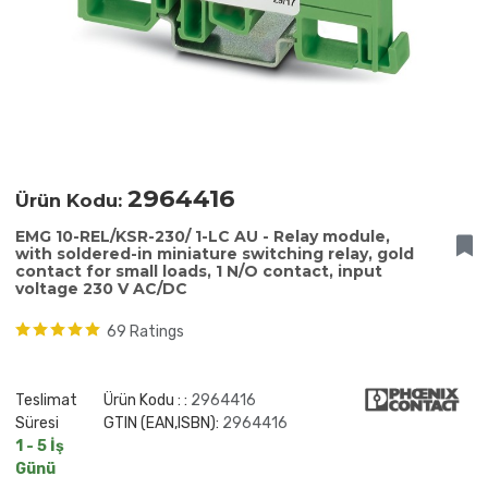
2964416
Ürün Kodu:
EMG 10-REL/KSR-230/ 1-LC AU - Relay module,
with soldered-in miniature switching relay, gold
contact for small loads, 1 N/O contact, input
voltage 230 V AC/DC
69 Ratings
Teslimat
Ürün Kodu : :
2964416
Süresi
GTIN (EAN,ISBN):
2964416
1 - 5 İş
Günü