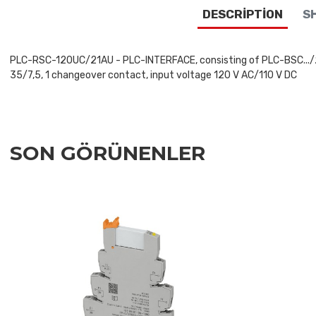
DESCRIPTION
SH
PLC-RSC-120UC/21AU - PLC-INTERFACE, consisting of PLC-BSC.../21 b
35/7,5, 1 changeover contact, input voltage 120 V AC/110 V DC
SON GÖRÜNENLER
Add to Wishlist
Add to Compare
Quick View