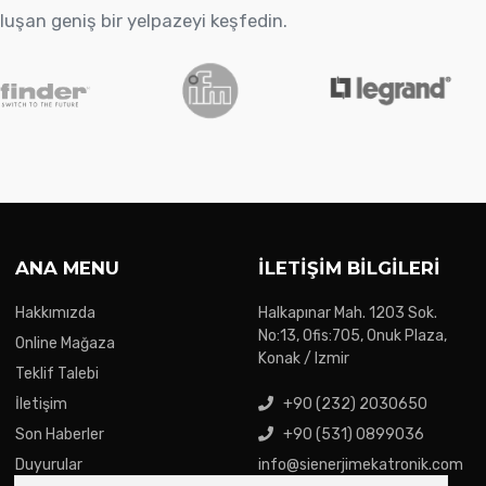
oluşan geniş bir yelpazeyi keşfedin.
ANA MENU
İLETIŞIM BILGILERI
Hakkımızda
Halkapınar Mah. 1203 Sok.
No:13, Ofis:705, Onuk Plaza,
Online Mağaza
Konak / Izmir
Teklif Talebi
İletişim
+90 (232) 2030650
Son Haberler
+90 (531) 0899036
Duyurular
info@sienerjimekatronik.com