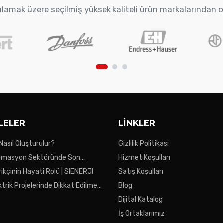
arşılamak üzere seçilmiş yüksek kaliteli ürün markalarından 
LELER
LINKLER
 Nasıl Oluşturulur?
Gizlilik Politikası
tomasyon Sektöründe Son
Hizmet Koşulları
ikçinin Hayati Rolü | SIENERJI
Satış Koşulları
ktrik Projelerinde Dikkat Edilmesi
Blog
ar
Dijital Katalog
İş Ortaklarımız