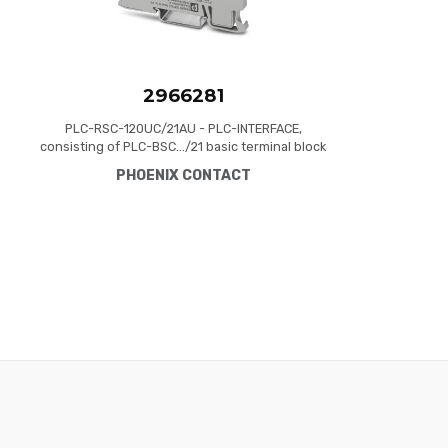
2966281
PLC-RSC-120UC/21AU - PLC-INTERFACE,
consisting of PLC-BSC.../21 basic terminal block
with screw connection and plug-in miniature
PHOENIX CONTACT
relay with multi-layer gold contact, for mounting
on DIN rail NS 35/7,5, 1 changeover contact, input
voltage 120 V AC/110 V DC