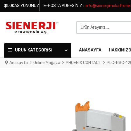
LOKASIYONUMUZ
E-POSTA ADRESINIZ :
info@sienerjimekatroni
Ürün Arayınız ...
ÜRÜN KATEGORISI
ANASAYFA
HAKKIMIZ
Anasayfa
Online Mağaza
PHOENIX CONTACT