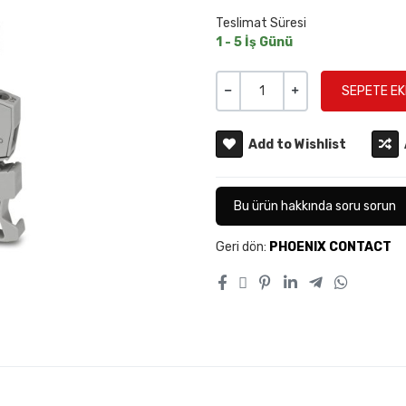
Teslimat Süresi
1 - 5 İş Günü
Miktar
-
+
Add to Wishlist
Bu ürün hakkında soru sorun
Geri dön:
PHOENIX CONTACT