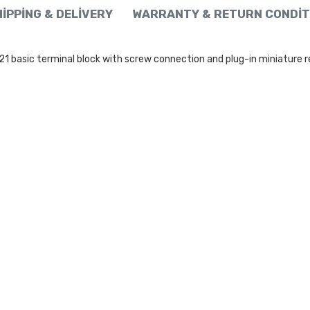
IPPING & DELIVERY
WARRANTY & RETURN CONDIT
asic terminal block with screw connection and plug-in miniature rela