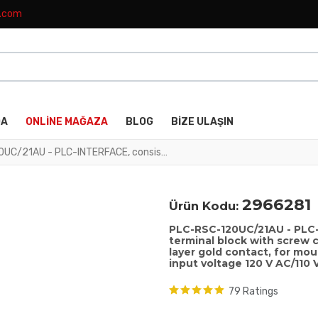
k.com
DA
ONLINE MAĞAZA
BLOG
BIZE ULAŞIN
PLC-RSC-120UC/21AU - PLC-INTERFACE, consisting of PLC-BSC.../21 basic terminal block with screw connection and plug-in miniature relay with multi-layer gold contact, for mounting on DIN rail NS 35/7,5, 1 changeover contact, input voltage 120 V AC/110 V DC
2966281
Ürün Kodu:
PLC-RSC-120UC/21AU - PLC-I
terminal block with screw c
layer gold contact, for mou
input voltage 120 V AC/110 
79 Ratings