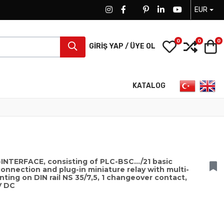
EUR
FACEBOOK SOCIAL LINK
FACEBOOK SOCIAL LINK
TWITTER SOCIAL LINK
PINTEREST SOCIAL LINK
LINKEDIN SOCIAL LIN
YOUTUBE SOCI
0
0
0
My Wishlist
Compa
S
GIRIŞ YAP / ÜYE OL
Dilinizi seçin
KATALOG
NTERFACE, consisting of PLC-BSC.../21 basic
onnection and plug-in miniature relay with multi-
nting on DIN rail NS 35/7,5, 1 changeover contact,
V DC