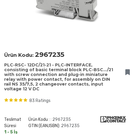
2967235
Ürün Kodu:
PLC-RSC- 12DC/21-21 - PLC-INTERFACE,
consisting of basic terminal block PLC-BSC.../21
with screw connection and plug-in miniature
relay with power contact, for assembly on DIN
rail NS 35/7,5, 2 changeover contacts, input
voltage 12 V DC
83 Ratings
Teslimat
Ürün Kodu : :
2967235
Süresi
GTIN (EAN,ISBN):
2967235
1 - 5 İş