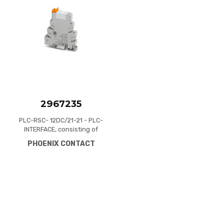
Quick View
2967235
PLC-RSC- 12DC/21-21 - PLC-
INTERFACE, consisting of
basic terminal block PLC-
PHOENIX CONTACT
BSC.../21 with screw
connection and plug-in
miniature relay with power
contact, for assembly on DIN
rail NS 35/7,5, 2 changeover
contacts, input voltage 12 V
DC