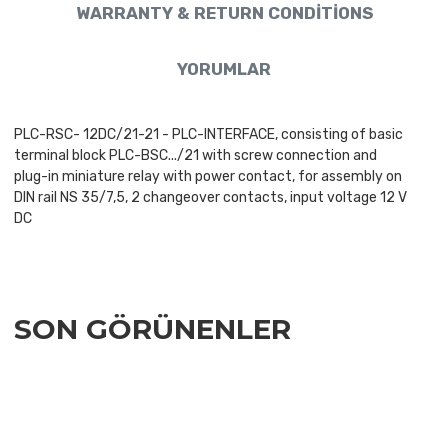
WARRANTY & RETURN CONDITIONS
YORUMLAR
PLC-RSC- 12DC/21-21 - PLC-INTERFACE, consisting of basic
terminal block PLC-BSC.../21 with screw connection and
plug-in miniature relay with power contact, for assembly on
DIN rail NS 35/7,5, 2 changeover contacts, input voltage 12 V
DC
SON GÖRÜNENLER
Add to Wishlist
Add to Compare