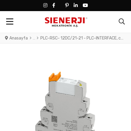
FACEBOOK SOCIAL LINK
FACEBOOK SOCIAL LINK
TWITTER SOCIAL LINK
PINTEREST SOCIAL LINK
LINKEDIN SOCIAL LINK
YOUTUBE SOCIAL LINK
Anasayfa
PLC-RSC- 12DC/21-21 - PLC-INTERFACE, consisting of basic terminal block PLC-BSC.../21 with screw connection and plug-in miniature relay with power contact, for assembly on DIN rail NS 35/7,5, 2 changeover contacts, input voltage 12 V DC