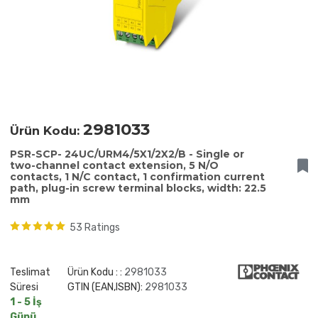
2981033
Ürün Kodu:
PSR-SCP- 24UC/URM4/5X1/2X2/B - Single or
two-channel contact extension, 5 N/O
contacts, 1 N/C contact, 1 confirmation current
path, plug-in screw terminal blocks, width: 22.5
mm
53 Ratings
Teslimat
Ürün Kodu : :
2981033
Süresi
GTIN (EAN,ISBN):
2981033
1 - 5 İş
Günü