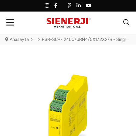
FACEBOOK SOCIAL LINK
FACEBOOK SOCIAL LINK
TWITTER SOCIAL LINK
PINTEREST SOCIAL LINK
LINKEDIN SOCIAL LINK
YOUTUBE SOCIAL LINK
Anasayfa
PSR-SCP- 24UC/URM4/5X1/2X2/B - Single or two-channel contact extension, 5 N/O contacts, 1 N/C contact, 1 confirmation current path, plug-in screw terminal blocks, width: 22.5 mm