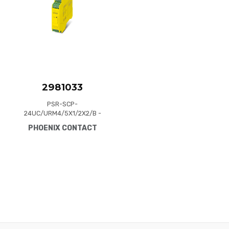
Quick View
2981033
PSR-SCP-
24UC/URM4/5X1/2X2/B -
Single or two-channel
PHOENIX CONTACT
contact extension, 5 N/O
contacts, 1 N/C contact, 1
confirmation current path,
plug-in screw terminal
blocks, width: 22.5 mm