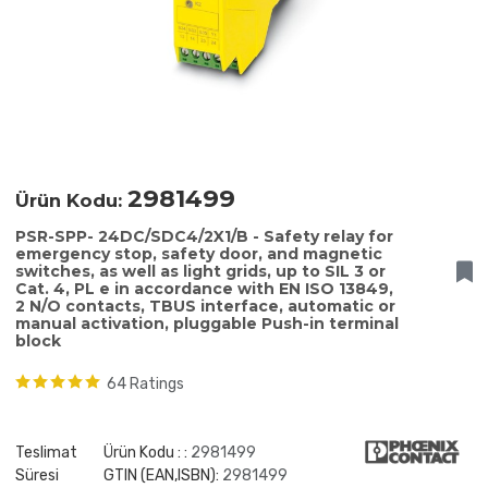
2981499
Ürün Kodu:
PSR-SPP- 24DC/SDC4/2X1/B - Safety relay for
emergency stop, safety door, and magnetic
switches, as well as light grids, up to SIL 3 or
Cat. 4, PL e in accordance with EN ISO 13849,
2 N/O contacts, TBUS interface, automatic or
manual activation, pluggable Push-in terminal
block
64 Ratings
Teslimat
Ürün Kodu : :
2981499
Süresi
GTIN (EAN,ISBN):
2981499