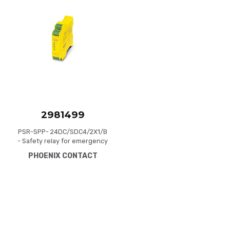
Add to Compare
Quick View
2981499
PSR-SPP- 24DC/SDC4/2X1/B
- Safety relay for emergency
stop, safety door, and
PHOENIX CONTACT
magnetic switches, as well
as light grids, up to SIL 3 or
Cat. 4, PL e in accordance
with EN ISO 13849, 2 N/O
contacts, TBUS interface,
automatic or manual
activation, pluggable Push-
in terminal block