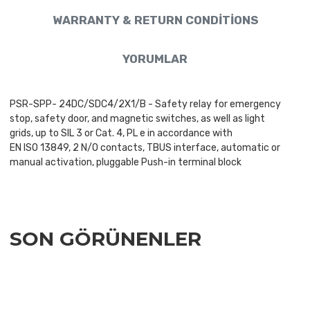
WARRANTY & RETURN CONDITIONS
YORUMLAR
PSR-SPP- 24DC/SDC4/2X1/B - Safety relay for emergency
stop, safety door, and magnetic switches, as well as light
grids, up to SIL 3 or Cat. 4, PL e in accordance with
EN ISO 13849, 2 N/O contacts, TBUS interface, automatic or
manual activation, pluggable Push-in terminal block
SON GÖRÜNENLER
Add to Wishlist