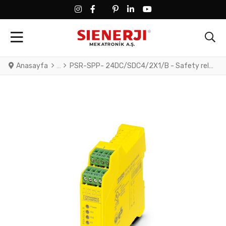
FACEBOOK SOCIAL LINK
FACEBOOK SOCIAL LINK
TWITTER SOCIAL LINK
PINTEREST SOCIAL LINK
LINKEDIN SOCIAL LINK
YOUTUBE SOCIAL LINK
Anasayfa
PSR-SPP- 24DC/SDC4/2X1/B - Safety relay for emergency stop, safety door, and magnetic switches, as well as light grids, up to SIL 3 or Cat. 4, PL e in accordance with EN ISO 13849, 2 N/O contacts, TBUS interface, automatic or manual activation, pluggable Push-in terminal block