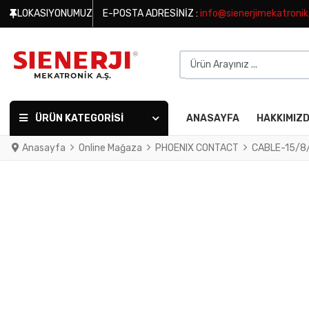
LOKASIYONUMUZ
E-POSTA ADRESINIZ :
info@sienerjimekatroni
Ürün Arayınız ...
ÜRÜN KATEGORISI
ANASAYFA
HAKKIMIZ
Anasayfa
Online Mağaza
PHOENIX CONTACT