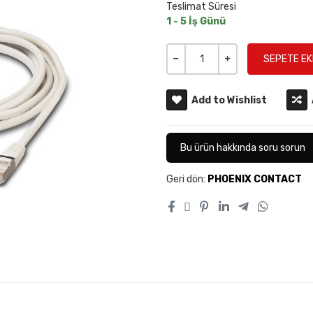
Teslimat Süresi
1 - 5 İş Günü
Miktar
-
+
Add to Wishlist
Bu ürün hakkında soru sorun
Geri dön:
PHOENIX CONTACT