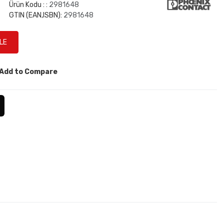
Ürün Kodu : :
2981648
GTIN (EAN,ISBN):
2981648
Add to Compare