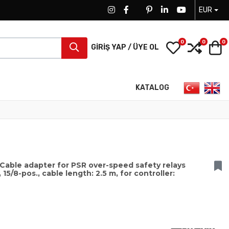
EUR
FACEBOOK SOCIAL LINK
FACEBOOK SOCIAL LINK
TWITTER SOCIAL LINK
PINTEREST SOCIAL LINK
LINKEDIN SOCIAL LIN
YOUTUBE SOCI
0
0
0
My Wishlist
Compa
S
GIRIŞ YAP / ÜYE OL
Dilinizi seçin
KATALOG
able adapter for PSR over-speed safety relays
/8-pos., cable length: 2.5 m, for controller: