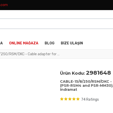
k.com
DA
ONLINE MAĞAZA
BLOG
BIZE ULAŞIN
CABLE-15/8/250/RSM/DKC - Cable adapter for PSR over-speed safety relays (PSR-RSM4 and PSR-MM30), 15/8-pos., cable length: 2.5 m, for controller: Indramat
2981648
Ürün Kodu:
CABLE-15/8/250/RSM/DKC - C
(PSR-RSM4 and PSR-MM30), 15
Indramat
74 Ratings