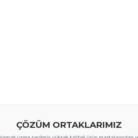
ÇÖZÜM ORTAKLARIMIZ
arşılamak üzere seçilmiş yüksek kaliteli ürün markalarından 