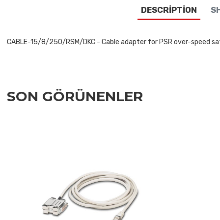
DESCRIPTION
SH
CABLE-15/8/250/RSM/DKC - Cable adapter for PSR over-speed safet
SON GÖRÜNENLER
Add to Wishlist
Add to Compare
Quick View