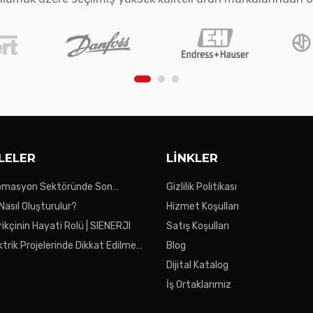
LELER
LINKLER
tomasyon Sektöründe Son
Gizlilik Politikası
 Nasıl Oluşturulur?
Hizmet Koşulları
ikçinin Hayati Rolü | SIENERJI
Satış Koşulları
ktrik Projelerinde Dikkat Edilmesi
Blog
ar
Dijital Katalog
İş Ortaklarımız