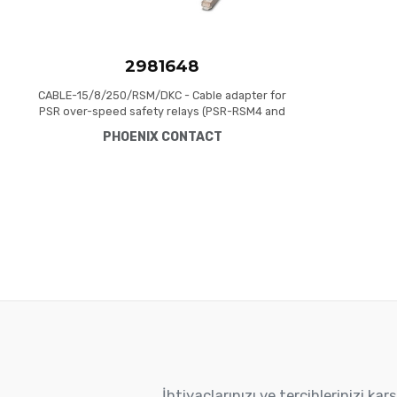
2981648
CABLE-15/8/250/RSM/DKC - Cable adapter for
PSR over-speed safety relays (PSR-RSM4 and
PSR-MM30), 15/8-pos., cable length: 2.5 m, for
PHOENIX CONTACT
controller: Indramat
İhtiyaçlarınızı ve tercihlerinizi k