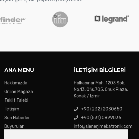
ANA MENU
İLETIŞIM BILGILERI
Hakkımızda
Halkapınar Mah. 1203 Sok.
No:13, Ofis:705, Onuk Plaza,
Online Mağaza
Konak / Izmir
Teklif Talebi
İletişim
+90 (232) 2030650
Son Haberler
+90 (531) 0899036
Duyurular
info@sienerjimekatronik.com