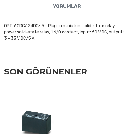
YORUMLAR
OPT-60DC/ 24DC/ 5 - Plug-in miniature solid-state relay,
power solid-state relay, 1 N/O contact, input: 60 V DC, output:
3 - 33 V DC/5 A
SON GÖRÜNENLER
Add to Wishlist
Add to Compare
Quick View