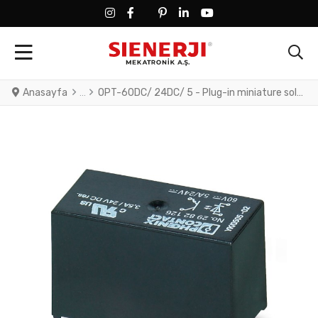
FACEBOOK SOCIAL LINK
FACEBOOK SOCIAL LINK
TWITTER SOCIAL LINK
PINTEREST SOCIAL LINK
LINKEDIN SOCIAL LINK
YOUTUBE SOCIAL LINK
Anasayfa
OPT-60DC/ 24DC/ 5 - Plug-in miniature solid-state relay, power solid-state relay, 1 N/O contact, input: 60 V DC, output: 3 - 33 V DC/5 A