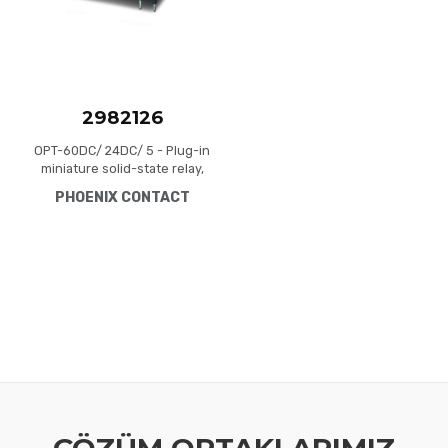
2982126
OPT-60DC/ 24DC/ 5 - Plug-in
miniature solid-state relay,
power solid-state relay, 1
PHOENIX CONTACT
N/O contact, input: 60 V DC,
output: 3 - 33 V DC/5 A