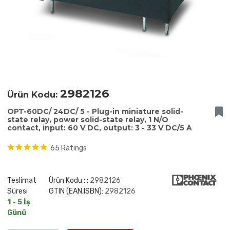
2982126
Ürün Kodu:
OPT-60DC/ 24DC/ 5 - Plug-in miniature solid-
state relay, power solid-state relay, 1 N/O
contact, input: 60 V DC, output: 3 - 33 V DC/5 A
65 Ratings
Teslimat
Ürün Kodu : :
2982126
Süresi
GTIN (EAN,ISBN):
2982126
1 - 5 İş
Günü