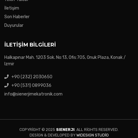
İletişim
Son Haberler
Duyurular
İLETIŞIM BILGILERI
Halkapınar Mah. 1203 Sok. No:13, Ofis:705, Onuk Plaza, Konak /
Izmir
+90 (232) 2030650
+90 (531) 0899036
info@sienerjimekatronik.com
COPYRIGHT © 2025
SIENERJI
. ALL RIGHTS RESERVED.
DESIGN & DEVELOPED BY
WIDESIGN STUDIO