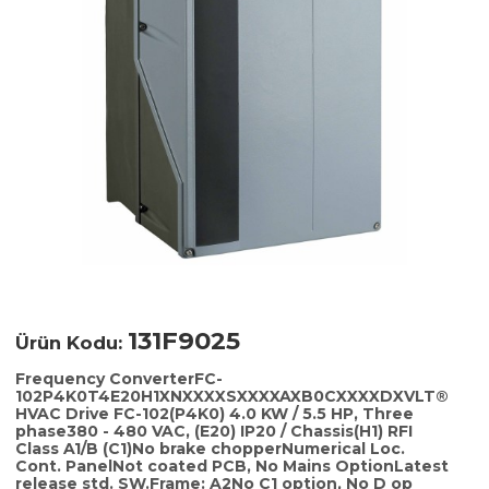
131F9025
Ürün Kodu:
Frequency ConverterFC-
102P4K0T4E20H1XNXXXXSXXXXAXB0CXXXXDXVLT®
HVAC Drive FC-102(P4K0) 4.0 KW / 5.5 HP, Three
phase380 - 480 VAC, (E20) IP20 / Chassis(H1) RFI
Class A1/B (C1)No brake chopperNumerical Loc.
Cont. PanelNot coated PCB, No Mains OptionLatest
release std. SW.Frame: A2No C1 option, No D op