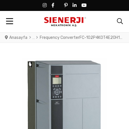
FACEBOOK SOCIAL LINK
FACEBOOK SOCIAL LINK
TWITTER SOCIAL LINK
PINTEREST SOCIAL LINK
LINKEDIN SOCIAL LINK
YOUTUBE SOCIAL LINK
Anasayfa
Frequency ConverterFC-102P4K0T4E20H1XNXXXXSXXXXAXB0CXXXXDXVLT® HVAC Drive FC-102(P4K0) 4.0 KW / 5.5 HP, Three phase380 - 480 VAC, (E20) IP20 / Chassis(H1) RFI Class A1/B (C1)No brake chopperNumerical Loc. Cont. PanelNot coated PCB, No Mains OptionLatest release std. SW.Frame: A2No C1 option, No D op