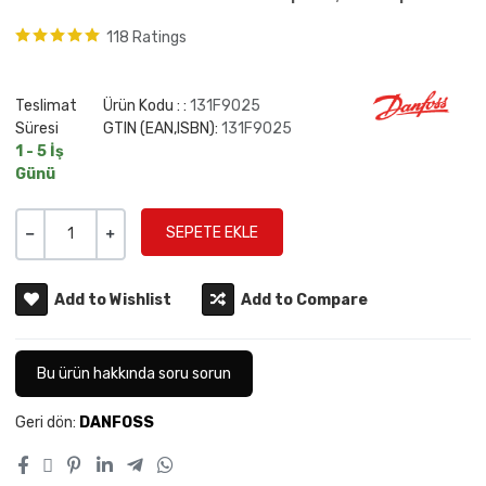
118 Ratings
Teslimat
Ürün Kodu : :
131F9025
Süresi
GTIN (EAN,ISBN):
131F9025
1 - 5 İş
Günü
Miktar
-
+
Add to Wishlist
Add to Compare
Bu ürün hakkında soru sorun
Geri dön:
DANFOSS