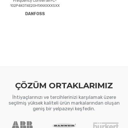
Frequency ConverterFC-
102P4K0T4E20H1XNXXXXSXX
XXAXB0CXXXXDXVLT® HVAC
DANFOSS
Drive FC-102(P4K0) 4.0 KW /
5.5 HP, Three phase380 -
480 VAC, (E20) IP20 /
Chassis(H1) RFI Class A1/B
(C1)No brake
chopperNumerical Loc. Cont.
PanelNot coated PCB, No
Mains OptionLatest release
std. SW.Frame: A2No C1
option, No D op
ÇÖZÜM ORTAKLARIMIZ
İhtiyaçlarınızı ve tercihlerinizi karşılamak üzere
seçilmiş yüksek kaliteli ürün markalarından oluşan
geniş bir yelpazeyi keşfedin.