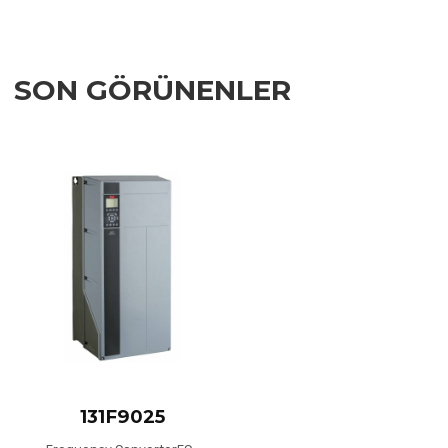
SON GÖRÜNENLER
Add to Wishlist
Add to Compare
Quick View
131F9025