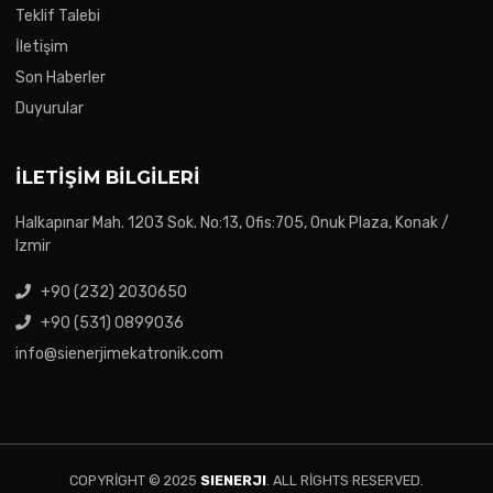
Teklif Talebi
İletişim
Son Haberler
Duyurular
İLETIŞIM BILGILERI
Halkapınar Mah. 1203 Sok. No:13, Ofis:705, Onuk Plaza, Konak /
Izmir
+90 (232) 2030650
+90 (531) 0899036
info@sienerjimekatronik.com
COPYRIGHT © 2025
SIENERJI
. ALL RIGHTS RESERVED.