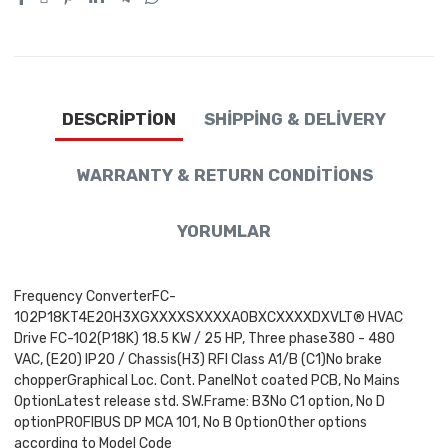
DESCRIPTION
SHIPPING & DELIVERY
WARRANTY & RETURN CONDITIONS
YORUMLAR
Frequency ConverterFC-
102P18KT4E20H3XGXXXXSXXXXA0BXCXXXXDXVLT® HVAC
Drive FC-102(P18K) 18.5 KW / 25 HP, Three phase380 - 480
VAC, (E20) IP20 / Chassis(H3) RFI Class A1/B (C1)No brake
chopperGraphical Loc. Cont. PanelNot coated PCB, No Mains
OptionLatest release std. SW.Frame: B3No C1 option, No D
optionPROFIBUS DP MCA 101, No B OptionOther options
according to Model Code