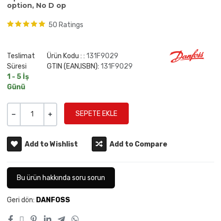
option, No D op
50 Ratings
Teslimat
Ürün Kodu : :
131F9029
Süresi
GTIN (EAN,ISBN):
131F9029
1 - 5 İş
Günü
Miktar
-
+
Add to Wishlist
Add to Compare
Bu ürün hakkında soru sorun
Geri dön:
DANFOSS