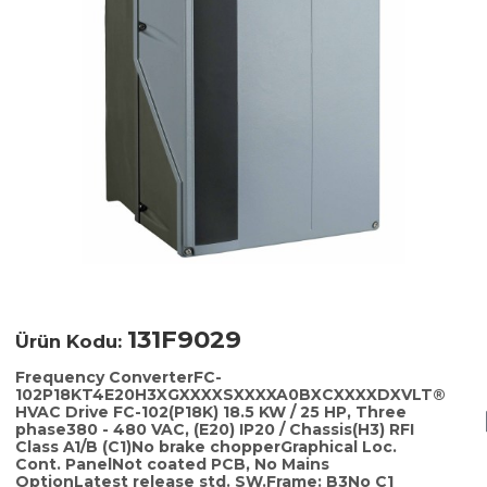
131F9029
Ürün Kodu:
Frequency ConverterFC-
102P18KT4E20H3XGXXXXSXXXXA0BXCXXXXDXVLT®
HVAC Drive FC-102(P18K) 18.5 KW / 25 HP, Three
phase380 - 480 VAC, (E20) IP20 / Chassis(H3) RFI
Class A1/B (C1)No brake chopperGraphical Loc.
Cont. PanelNot coated PCB, No Mains
OptionLatest release std. SW.Frame: B3No C1