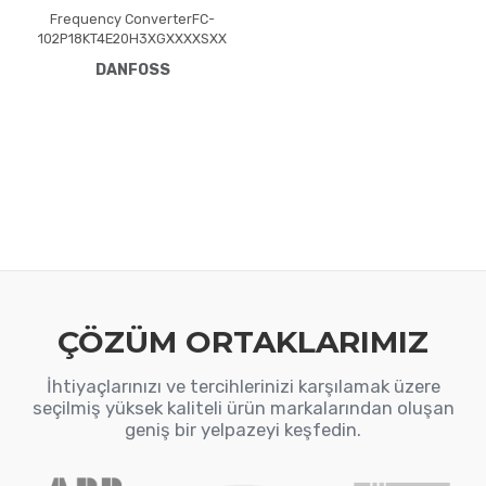
Frequency ConverterFC-
102P18KT4E20H3XGXXXXSXX
XXA0BXCXXXXDXVLT® HVAC
DANFOSS
Drive FC-102(P18K) 18.5 KW /
25 HP, Three phase380 -
480 VAC, (E20) IP20 /
Chassis(H3) RFI Class A1/B
(C1)No brake
chopperGraphical Loc. Cont.
PanelNot coated PCB, No
Mains OptionLatest release
std. SW.Frame: B3No C1
option, No D op
ÇÖZÜM ORTAKLARIMIZ
İhtiyaçlarınızı ve tercihlerinizi karşılamak üzere
seçilmiş yüksek kaliteli ürün markalarından oluşan
geniş bir yelpazeyi keşfedin.