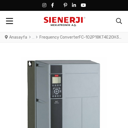
FACEBOOK SOCIAL LINK
FACEBOOK SOCIAL LINK
TWITTER SOCIAL LINK
PINTEREST SOCIAL LINK
LINKEDIN SOCIAL LINK
YOUTUBE SOCIAL LINK
Anasayfa
Frequency ConverterFC-102P18KT4E20H3XGXXXXSXXXXA0BXCXXXXDXVLT® HVAC Drive FC-102(P18K) 18.5 KW / 25 HP, Three phase380 - 480 VAC, (E20) IP20 / Chassis(H3) RFI Class A1/B (C1)No brake chopperGraphical Loc. Cont. PanelNot coated PCB, No Mains OptionLatest release std. SW.Frame: B3No C1 option, No D op