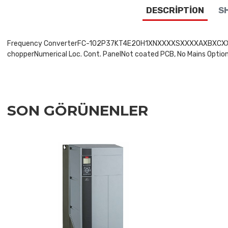
DESCRIPTION
SH
Frequency ConverterFC-102P37KT4E20H1XNXXXXSXXXXAXBXCXXXXDXVL
chopperNumerical Loc. Cont. PanelNot coated PCB, No Mains OptionL
SON GÖRÜNENLER
Add to Wishlist
Add to Compare
Quick View