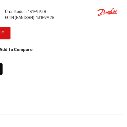
Ürün Kodu : :
131F9928
GTIN (EAN,ISBN):
131F9928
Add to Compare