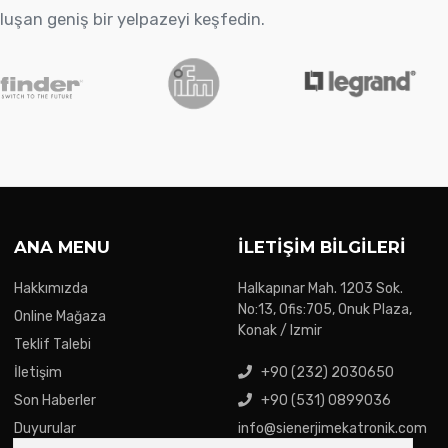
oluşan geniş bir yelpazeyi keşfedin.
ANA MENU
İLETIŞIM BILGILERI
Hakkımızda
Halkapınar Mah. 1203 Sok.
No:13, Ofis:705, Onuk Plaza,
Online Mağaza
Konak / Izmir
Teklif Talebi
İletişim
+90 (232) 2030650
Son Haberler
+90 (531) 0899036
Duyurular
info@sienerjimekatronik.com