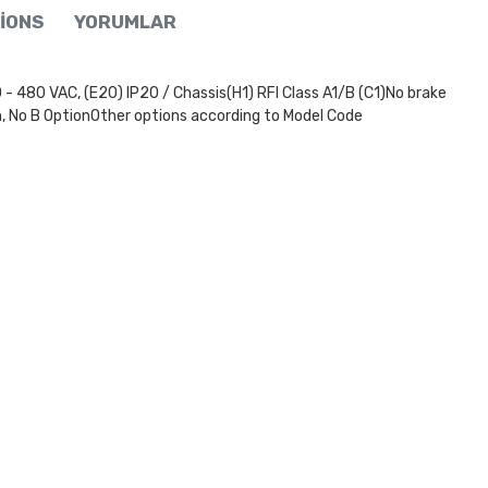
IONS
YORUMLAR
 VAC, (E20) IP20 / Chassis(H1) RFI Class A1/B (C1)No brake
, No B OptionOther options according to Model Code