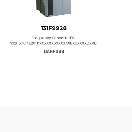
131F9928
Frequency ConverterFC-
102P37KT4E20H1XNXXXXSXXXXAXBXCXXXXDXVLT
® HVAC Drive FC-102(P37K) 37 KW / 50 HP, Three
DANFOSS
phase380 - 480 VAC, (E20) IP20 / Chassis(H1) RFI
Class A1/B (C1)No brake chopperNumerical Loc.
Cont. PanelNot coated PCB, No Mains
OptionLatest release std. SW.Frame: B4No C1
option, No D opti