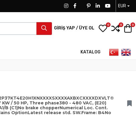
EUR
FACEBOOK SOCIAL LINK
FACEBOOK SOCIAL LINK
TWITTER SOCIAL LINK
PINTEREST SOCIAL LINK
LINKEDIN SOCIAL LIN
YOUTUBE SOCI
0
0
0
My Wishlist
Compa
S
GIRIŞ YAP / ÜYE OL
Dilinizi seçin
KATALOG
102P37KT4E20H1XNXXXXSXXXXAXBXCXXXXDXVLT®
 KW / 50 HP, Three phase380 - 480 VAC, (E20)
s A1/B (C1)No brake chopperNumerical Loc. Cont.
ains OptionLatest release std. SW.Frame: B4No