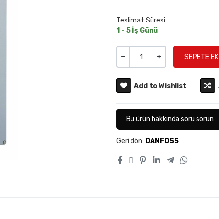
Teslimat Süresi
1 - 5 İş Günü
Miktar
-
+
Add to Wishlist
Bu ürün hakkında soru sorun
Geri dön:
DANFOSS