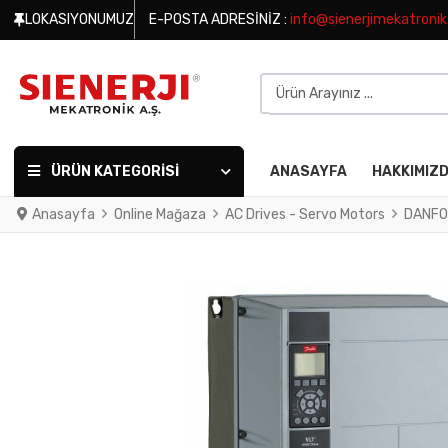
LOKASIYONUMUZ
E-POSTA ADRESINIZ :
info@sienerjimekatroni
Ürün Arayınız ...
ÜRÜN KATEGORISI
ANASAYFA
HAKKIMIZ
Anasayfa
Online Mağaza
AC Drives - Servo Motors
DANFO