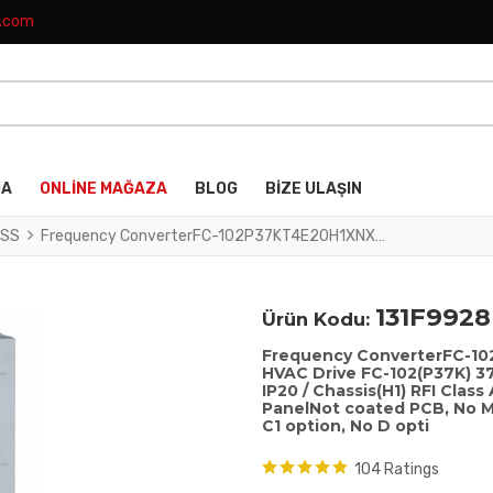
k.com
DA
ONLINE MAĞAZA
BLOG
BIZE ULAŞIN
SS
Frequency ConverterFC-102P37KT4E20H1XNXXXXSXXXXAXBXCXXXXDXVLT® HVAC Drive FC-102(P37K) 37 KW / 50 HP, Three phase380 - 480 VAC, (E20) IP20 / Chassis(H1) RFI Class A1/B (C1)No brake chopperNumerical Loc. Cont. PanelNot coated PCB, No Mains OptionLatest release std. SW.Frame: B4No C1 option, No D opti
131F9928
Ürün Kodu:
Frequency ConverterFC-
HVAC Drive FC-102(P37K) 37
IP20 / Chassis(H1) RFI Clas
PanelNot coated PCB, No M
C1 option, No D opti
104 Ratings