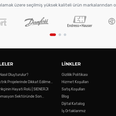
arşılamak üzere seçilmiş yüksek kaliteli ürün markalarından 
LELER
LINKLER
 Nasıl Oluşturulur?
Gizlilik Politikası
ktrik Projelerinde Dikkat Edilmesi
Hizmet Koşulları
ar
ikçinin Hayati Rolü | SIENERJI
Satış Koşulları
tomasyon Sektöründe Son
Blog
Dijital Katalog
İş Ortaklarımız