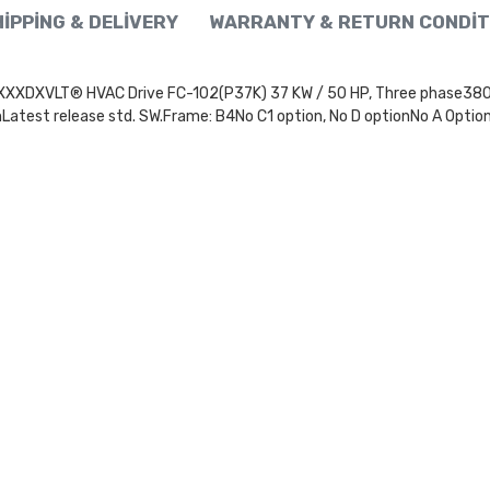
IPPING & DELIVERY
WARRANTY & RETURN CONDIT
T® HVAC Drive FC-102(P37K) 37 KW / 50 HP, Three phase380 - 480
atest release std. SW.Frame: B4No C1 option, No D optionNo A Option