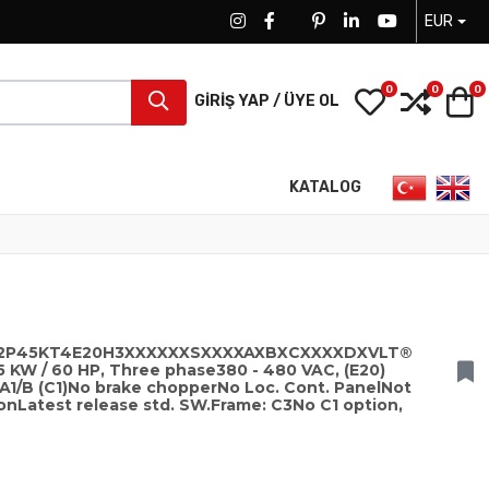
EUR
FACEBOOK SOCIAL LINK
FACEBOOK SOCIAL LINK
TWITTER SOCIAL LINK
PINTEREST SOCIAL LINK
LINKEDIN SOCIAL LIN
YOUTUBE SOCI
0
0
0
My Wishlist
Compa
S
GIRIŞ YAP / ÜYE OL
Dilinizi seçin
KATALOG
102P45KT4E20H3XXXXXXSXXXXAXBXCXXXXDXVLT®
 KW / 60 HP, Three phase380 - 480 VAC, (E20)
s A1/B (C1)No brake chopperNo Loc. Cont. PanelNot
nLatest release std. SW.Frame: C3No C1 option,