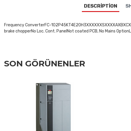
DESCRIPTION
SH
Frequency ConverterFC-102P45KT4E20H3XXXXXXSXXXXAXBXCXXXXDXV
brake chopperNo Loc. Cont. PanelNot coated PCB, No Mains OptionLa
SON GÖRÜNENLER
Add to Wishlist
Add to Compare
Quick View