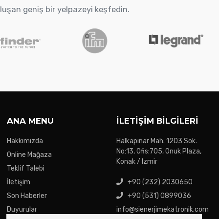
oluşan geniş bir yelpazeyi keşfedin.
ANA MENU
İLETIŞIM BILGILERI
Hakkımızda
Halkapınar Mah. 1203 Sok.
No:13, Ofis:705, Onuk Plaza,
Online Mağaza
Konak / Izmir
Teklif Talebi
İletişim
+90 (232) 2030650
Son Haberler
+90 (531) 0899036
Duyurular
info@sienerjimekatronik.com