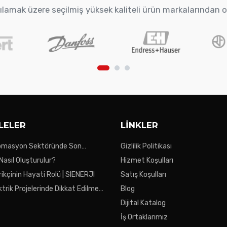
arşılamak üzere seçilmiş yüksek kaliteli ürün markalarından 
LELER
LINKLER
tomasyon Sektöründe Son
Gizlilik Politikası
 Nasıl Oluşturulur?
Hizmet Koşulları
ikçinin Hayati Rolü | SIENERJI
Satış Koşulları
ktrik Projelerinde Dikkat Edilmesi
Blog
ar
Dijital Katalog
İş Ortaklarımız