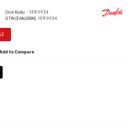
Ürün Kodu : :
131F9934
GTIN (EAN,ISBN):
131F9934
Add to Compare