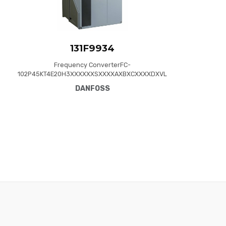
131F9934
Frequency ConverterFC-
102P45KT4E20H3XXXXXXSXXXXAXBXCXXXXDXVL
T® HVAC Drive FC-102(P45K) 45 KW / 60 HP,
DANFOSS
Three phase380 - 480 VAC, (E20) IP20 /
Chassis(H3) RFI Class A1/B (C1)No brake
chopperNo Loc. Cont. PanelNot coated PCB, No
Mains OptionLatest release std. SW.Frame: C3No
C1 option, No D optionNo A