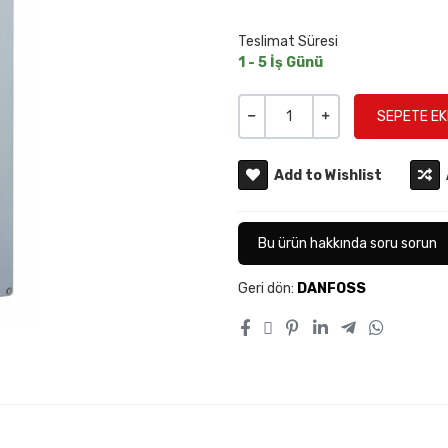
Teslimat Süresi
1 - 5 İş Günü
Miktar
-
+
Add to Wishlist
Bu ürün hakkında soru sorun
Geri dön:
DANFOSS