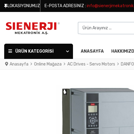
LOKASIYONUMUZ
E-POSTA ADRESINIZ :
info@sienerjimekatroni
Ürün Arayınız ...
ÜRÜN KATEGORISI
ANASAYFA
HAKKIMIZ
Anasayfa
Online Mağaza
AC Drives - Servo Motors
DANFO