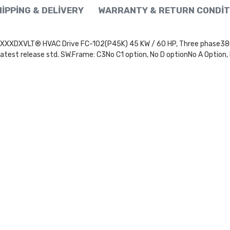
IPPING & DELIVERY
WARRANTY & RETURN CONDIT
LT® HVAC Drive FC-102(P45K) 45 KW / 60 HP, Three phase380 - 48
test release std. SW.Frame: C3No C1 option, No D optionNo A Option,