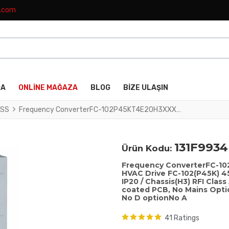
k.com
DA
ONLINE MAĞAZA
BLOG
BIZE ULAŞIN
SS
Frequency ConverterFC-102P45KT4E20H3XXXXXXSXXXXAXBXCXXXXDXVLT® HVAC Drive FC-102(P45K) 45 KW / 60 HP, Three phase380 - 480 VAC, (E20) IP20 / Chassis(H3) RFI Class A1/B (C1)No brake chopperNo Loc. Cont. PanelNot coated PCB, No Mains OptionLatest release std. SW.Frame: C3No C1 option, No D optionNo A
131F9934
Ürün Kodu:
Frequency ConverterFC-
HVAC Drive FC-102(P45K) 45
IP20 / Chassis(H3) RFI Clas
coated PCB, No Mains Optio
No D optionNo A
41 Ratings