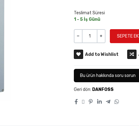
Teslimat Süresi
1 - 5 İş Günü
Miktar
-
+
Add to Wishlist
Bu ürün hakkında soru sorun
Geri dön:
DANFOSS