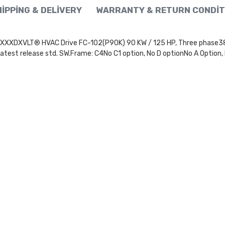
IPPING & DELIVERY
WARRANTY & RETURN CONDIT
LT® HVAC Drive FC-102(P90K) 90 KW / 125 HP, Three phase380 - 4
test release std. SW.Frame: C4No C1 option, No D optionNo A Option,