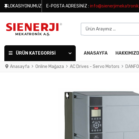
LOKASIYONUMUZ
E-POSTA ADRESINIZ :
info@sienerjimekatroni
Ürün Arayınız ...
ÜRÜN KATEGORISI
ANASAYFA
HAKKIMIZ
Anasayfa
Online Mağaza
AC Drives - Servo Motors
DANFO