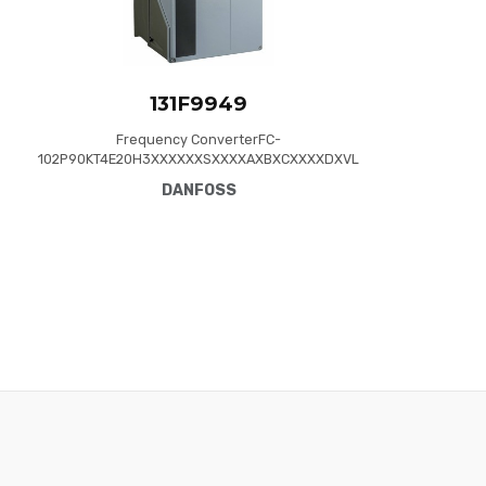
131F9949
Frequency ConverterFC-
102P90KT4E20H3XXXXXXSXXXXAXBXCXXXXDXVL
T® HVAC Drive FC-102(P90K) 90 KW / 125 HP,
DANFOSS
Three phase380 - 480 VAC, (E20) IP20 /
Chassis(H3) RFI Class A1/B (C1)No brake
chopperNo Loc. Cont. PanelNot coated PCB, No
Mains OptionLatest release std. SW.Frame: C4No
C1 option, No D optionNo A