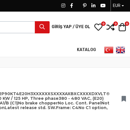
EUR
FACEBOOK SOCIAL LINK
FACEBOOK SOCIAL LINK
TWITTER SOCIAL LINK
PINTEREST SOCIAL LINK
LINKEDIN SOCIAL LIN
YOUTUBE SOCI
0
0
0
My Wishlist
Compa
S
GIRIŞ YAP / ÜYE OL
Dilinizi seçin
KATALOG
102P90KT4E20H3XXXXXXSXXXXAXBXCXXXXDXVLT®
 KW / 125 HP, Three phase380 - 480 VAC, (E20)
s A1/B (C1)No brake chopperNo Loc. Cont. PanelNot
nLatest release std. SW.Frame: C4No C1 option,