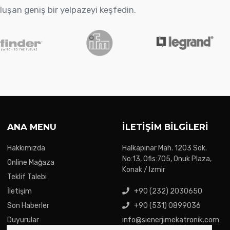
oluşan geniş bir yelpazeyi keşfedin.
ANA MENU
İLETIŞIM BILGILERI
Hakkımızda
Halkapınar Mah. 1203 Sok.
No:13, Ofis:705, Onuk Plaza,
Online Mağaza
Konak / Izmir
Teklif Talebi
İletişim
+90 (232) 2030650
Son Haberler
+90 (531) 0899036
Duyurular
info@sienerjimekatronik.com