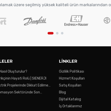
arşılamak üzere seçilmiş yüksek kaliteli ürün markalarından 
LELER
LINKLER
 Nasıl Oluşturulur?
Gizlilik Politikası
ikçinin Hayati Rolü | SIENERJI
Hizmet Koşulları
ktrik Projelerinde Dikkat Edilmesi
Satış Koşulları
ar
tomasyon Sektöründe Son
Blog
Dijital Katalog
İş Ortaklarımız