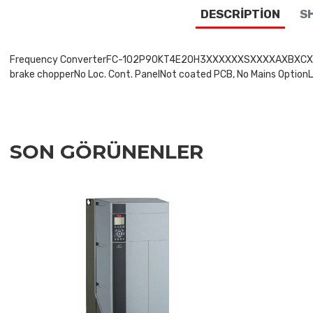
DESCRIPTION
SH
Frequency ConverterFC-102P90KT4E20H3XXXXXXSXXXXAXBXCXXXXDXV
brake chopperNo Loc. Cont. PanelNot coated PCB, No Mains OptionLa
SON GÖRÜNENLER
Add to Wishlist
Add to Compare
Quick View