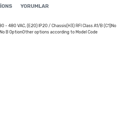
IONS
YORUMLAR
80 VAC, (E20) IP20 / Chassis(H3) RFI Class A1/B (C1)No
 No B OptionOther options according to Model Code