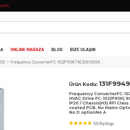
k.com
DA
ONLINE MAĞAZA
BLOG
BIZE ULAŞIN
SS
Frequency ConverterFC-102P90KT4E20H3XXXXXXSXXXXAXBXCXXXXDXVLT® HVAC Drive FC-102(P90K) 90 KW / 125 HP, Three phase380 - 480 VAC, (E20) IP20 / Chassis(H3) RFI Class A1/B (C1)No brake chopperNo Loc. Cont. PanelNot coated PCB, No Mains OptionLatest release std. SW.Frame: C4No C1 option, No D optionNo A
131F9949
Ürün Kodu:
Frequency ConverterFC-
HVAC Drive FC-102(P90K) 90
IP20 / Chassis(H3) RFI Clas
coated PCB, No Mains Optio
No D optionNo A
50 Ratings