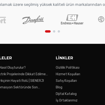
arşılamak üzere seçilmiş yüksek kaliteli ürün markalarından 
LELER
LINKLER
 Nasıl Oluşturulur?
Gizlilik Politikası
ktrik Projelerinde Dikkat Edilmesi
Hizmet Koşulları
ar
ikçinin Hayati Rolü | SIENERJI
Satış Koşulları
tomasyon Sektöründe Son
Blog
Dijital Katalog
İş Ortaklarımız