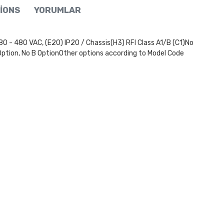
IONS
YORUMLAR
80 VAC, (E20) IP20 / Chassis(H3) RFI Class A1/B (C1)No
Option, No B OptionOther options according to Model Code