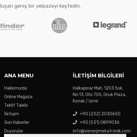
oluşan geniş bir yelpazeyi keşfedin.
ANA MENU
İLETIŞIM BILGILERI
Hakkımızda
Halkapınar Mah. 1203 Sok.
No:13, Ofis:705, Onuk Plaza,
Online Mağaza
Konak / Izmir
Teklif Talebi
İletişim
+90 (232) 2030650
Son Haberler
+90 (531) 0899036
Duyurular
info@sienerjimekatronik.com