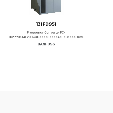
131F9951
Frequency ConverterFC-
102P90KT4E20H3XGXXXXSXXXXAXBXCXXXXDXVL
T® HVAC Drive FC-102(P90K) 90 KW / 125 HP,
DANFOSS
Three phase380 - 480 VAC, (E20) IP20 /
Chassis(H3) RFI Class A1/B (C1)No brake
chopperGraphical Loc. Cont. PanelNot coated
PCB, No Mains OptionLatest release std.
SW.Frame: C4No C1 option, No D opt