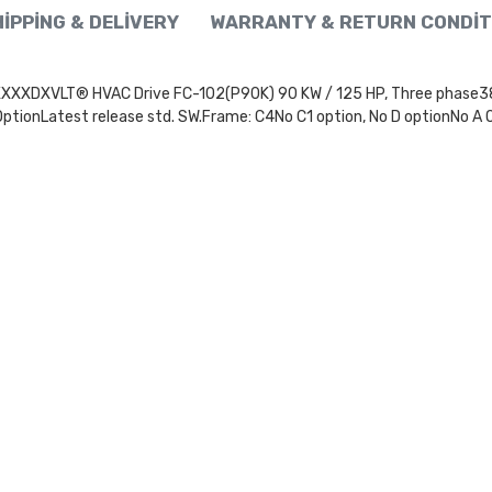
IPPING & DELIVERY
WARRANTY & RETURN CONDIT
LT® HVAC Drive FC-102(P90K) 90 KW / 125 HP, Three phase380 - 4
ptionLatest release std. SW.Frame: C4No C1 option, No D optionNo A 