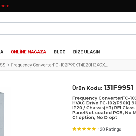
k.com
DA
ONLINE MAĞAZA
BLOG
BIZE ULAŞIN
SS
Frequency ConverterFC-102P90KT4E20H3XGXXXXSXXXXAXBXCXXXXDXVLT® HVAC Drive FC-102(P90K) 90 KW / 125 HP, Three phase380 - 480 VAC, (E20) IP20 / Chassis(H3) RFI Class A1/B (C1)No brake chopperGraphical Loc. Cont. PanelNot coated PCB, No Mains OptionLatest release std. SW.Frame: C4No C1 option, No D opt
131F9951
Ürün Kodu:
Frequency ConverterFC-
HVAC Drive FC-102(P90K) 90
IP20 / Chassis(H3) RFI Clas
PanelNot coated PCB, No M
C1 option, No D opt
120 Ratings