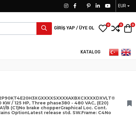
EUR
FACEBOOK SOCIAL LINK
FACEBOOK SOCIAL LINK
TWITTER SOCIAL LINK
PINTEREST SOCIAL LINK
LINKEDIN SOCIAL LIN
YOUTUBE SOCI
0
0
0
My Wishlist
Compa
S
GIRIŞ YAP / ÜYE OL
Dilinizi seçin
KATALOG
102P90KT4E20H3XGXXXXSXXXXAXBXCXXXXDXVLT®
 KW / 125 HP, Three phase380 - 480 VAC, (E20)
s A1/B (C1)No brake chopperGraphical Loc. Cont.
ains OptionLatest release std. SW.Frame: C4No