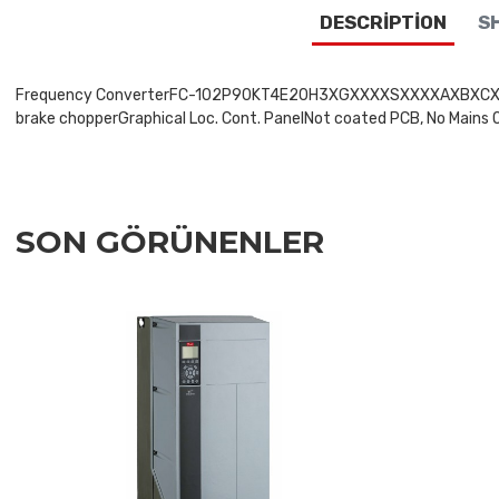
DESCRIPTION
SH
Frequency ConverterFC-102P90KT4E20H3XGXXXXSXXXXAXBXCXXXXDXV
brake chopperGraphical Loc. Cont. PanelNot coated PCB, No Mains O
SON GÖRÜNENLER
Add to Wishlist
Add to Compare
Quick View