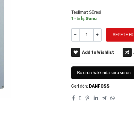
Teslimat Süresi
1 - 5 İş Günü
Miktar
-
+
Add to Wishlist
Bu ürün hakkında soru sorun
Geri dön:
DANFOSS