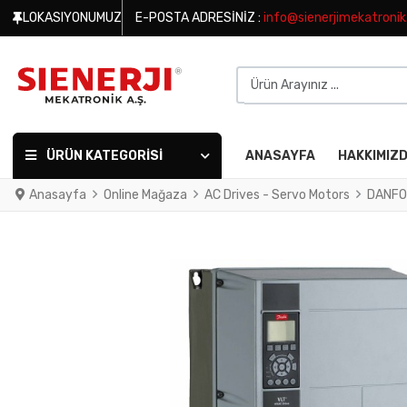
LOKASIYONUMUZ
E-POSTA ADRESINIZ :
info@sienerjimekatroni
Ürün Arayınız ...
ÜRÜN KATEGORISI
ANASAYFA
HAKKIMIZ
Anasayfa
Online Mağaza
AC Drives - Servo Motors
DANFO